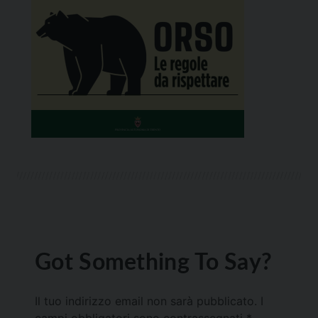
Got Something To Say?
Il tuo indirizzo email non sarà pubblicato.
I