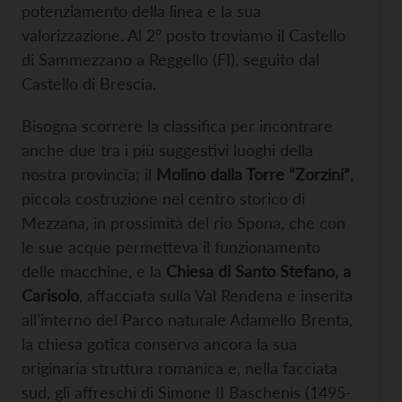
potenziamento della linea e la sua
valorizzazione. Al 2° posto troviamo il Castello
di Sammezzano a Reggello (FI), seguito dal
Castello di Brescia.
Bisogna scorrere la classifica per incontrare
anche due tra i più suggestivi luoghi della
nostra provincia; il
Molino dalla Torre “Zorzini”
,
piccola costruzione nel centro storico di
Mezzana, in prossimità del rio Spona, che con
le sue acque permetteva il funzionamento
delle macchine, e la
Chiesa di Santo Stefano, a
Carisolo
, affacciata sulla Val Rendena e inserita
all’interno del Parco naturale Adamello Brenta,
la chiesa gotica conserva ancora la sua
originaria struttura romanica e, nella facciata
sud, gli affreschi di Simone II Baschenis (1495-