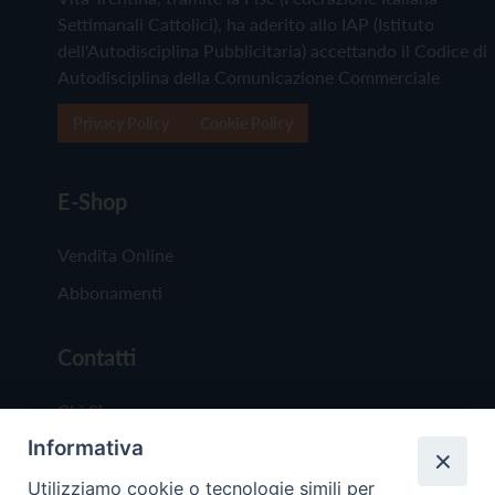
Settimanali Cattolici), ha aderito allo IAP (Istituto
dell'Autodisciplina Pubblicitaria) accettando il Codice di
Autodisciplina della Comunicazione Commerciale
Privacy Policy
Cookie Policy
E-Shop
Vendita Online
Abbonamenti
Contatti
Chi Siamo
Informativa
Redazione
Scrivici
Utilizziamo cookie o tecnologie simili per