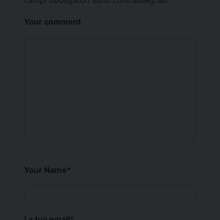
campi obbligatori sono contrassegnati
*
Your comment
Your Name
*
La tua email
*