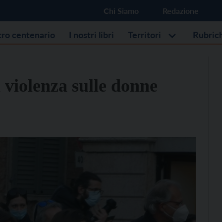
Chi Siamo
Redazione
stro centenario
I nostri libri
Territori
Rubric
a violenza sulle donne