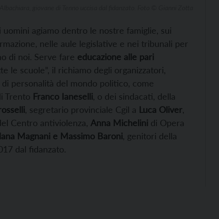
Albachiara, giovane di Tenno uccisa dal fidanzato. Foto © Gianni Zotta
 uomini agiamo dentro le nostre famiglie, sui
formazione, nelle aule legislative e nei tribunali per
 di noi. Serve fare
educazione alle pari
e le scuole”, il richiamo degli organizzatori,
di personalità del mondo politico, come
di Trento
Franco Ianeselli
, o dei sindacati, della
osselli
, segretario provinciale Cgil a
Luca Oliver
,
el Centro antiviolenza,
Anna Michelini
di Opera
dana Magnani e Massimo Baroni
, genitori della
017 dal fidanzato.