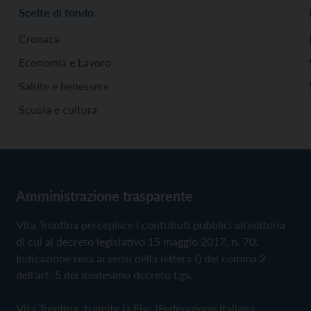
Scelte di fondo
Cronaca
Economia e Lavoro
Salute e benessere
Scuola e cultura
Amministrazione trasparente
Vita Trentina percepisce i contributi pubblici all'editoria
di cui al decreto legislativo 15 maggio 2017, n. 70.
Indicazione resa ai sensi della lettera f) del comma 2
dell'art. 5 del medesimo decreto Lgs.
Vita Trentina, tramite la Fisc (Federazione Italiana