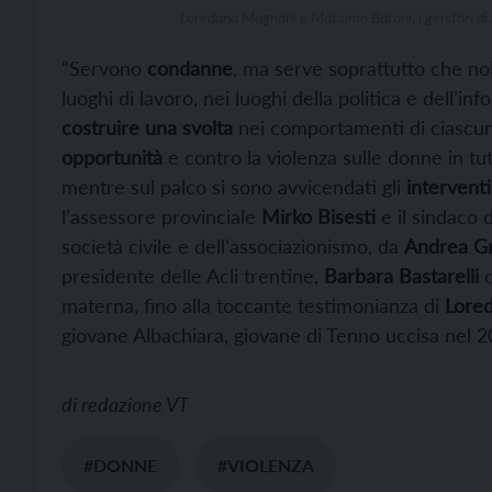
Loredana Magnani e Massimo Baroni, i genitori di 
“Servono
condanne
, ma serve soprattutto che noi
luoghi di lavoro, nei luoghi della politica e dell’in
costruire una svolta
nei comportamenti di ciascuno
opportunità
e contro la violenza sulle donne in tutt
mentre sul palco si sono avvicendati gli
interventi
l’assessore provinciale
Mirko Bisesti
e il sindaco 
società civile e dell’associazionismo, da
Andrea Gr
presidente delle Acli trentine,
Barbara Bastarelli
d
materna, fino alla toccante testimonianza di
Lore
giovane Albachiara, giovane di Tenno uccisa nel 2
di
redazione VT
#DONNE
#VIOLENZA