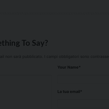
thing To Say?
mail non sarà pubblicato.
I campi obbligatori sono contrass
Your Name
*
La tua email
*