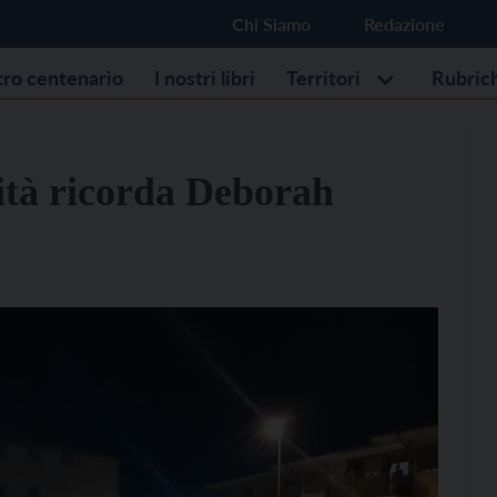
Chi Siamo
Redazione
stro centenario
I nostri libri
Territori
Rubric
ità ricorda Deborah