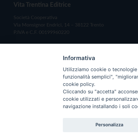
Vita Trentina Editrice
Società Cooperativa
Via Monsignor Endrici, 14 – 38122 Trento
P.IVA e C.F. 00199960220
Informativa
Utilizziamo cookie o tecnologie s
funzionalità semplici", "miglior
cookie policy.
Cliccando su "accetta" acconsent
Copyright © 2019 - Tutti i diritti riservati - Vita
cookie utilizzati e personalizza
navigazione installando i soli co
Privacy Policy
Personalizza