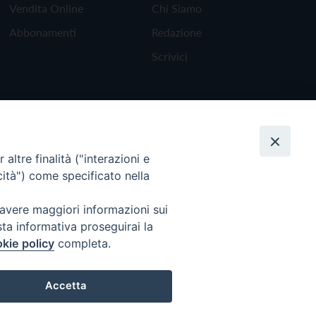
Vendita Online
Chi Siamo
Abbonamenti
Redazione
Scrivici
altre finalità ("interazioni e
cità") come specificato nella
 avere maggiori informazioni sui
sta informativa proseguirai la
kie policy
completa.
Torna all'inizio
Accetta