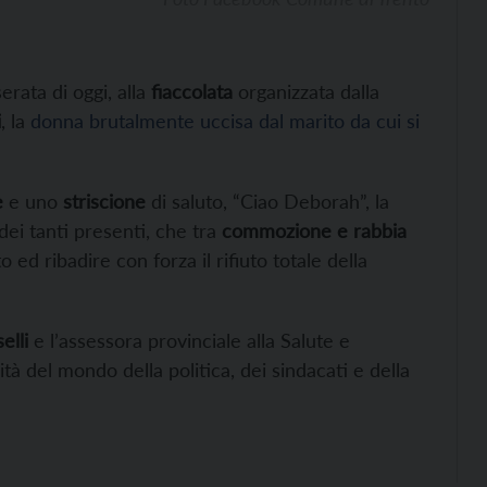
erata di oggi, alla
fiaccolata
organizzata dalla
i
, la
donna brutalmente uccisa dal marito da cui si
e
e uno
striscione
di saluto, “Ciao Deborah”, la
dei tanti presenti, che tra
commozione e rabbia
ed ribadire con forza il rifiuto totale della
elli
e l’assessora provinciale alla Salute e
ità del mondo della politica, dei sindacati e della