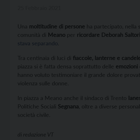
25 Febbraio 2021
Una
moltitudine di persone
ha partecipato, nella s
comunità di
Meano
per
ricordare Deborah Saltor
stava separando
.
Tra centinaia di luci di
fiaccole, lanterne e candel
piazza si è fatta densa soprattutto delle
emozioni
hanno voluto testimoniare il grande dolore provato 
violenza sulle donne.
In piazza a Meano anche il sindaco di Trento
Ianes
Politiche Sociali
Segnana
, oltre a diverse personal
società civile.
di
redazione VT