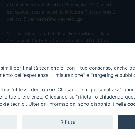
di cui al decreto legislativo 15 maggio 2017, n. 70.
Indicazione resa ai sensi della lettera f) del comma 2
dell'art. 5 del medesimo decreto Lgs.
Vita Trentina, tramite la Fisc (Federazione Italiana
Settimanali Cattolici), ha aderito allo IAP (Istituto
dell'Autodisciplina Pubblicitaria) accettando il Codice di
Autodisciplina della Comunicazione Commerciale
imili per finalità tecniche e, con il tuo consenso, anche per 
Privacy Policy
Cookie Policy
amento dell'esperienza", "misurazione" e "targeting e pubbli
i all'utilizzo dei cookie. Cliccando su "personalizza" puoi
 Trentina Editrice
re le tue preferenze. Cliccando su "rifiuta" o chiudendo que
okie tecnici. Ulteriori informazioni sono disponibili nella
coo
Rifiuta