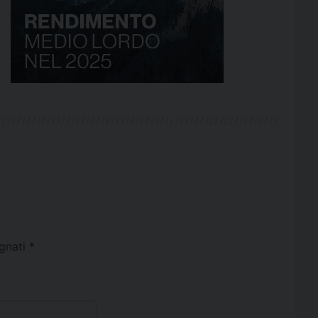
egnati
*