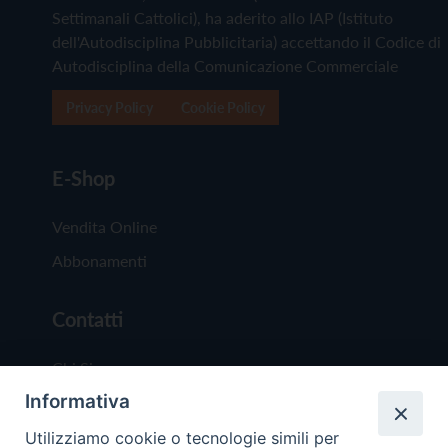
Settimanali Cattolici), ha aderito allo IAP (Istituto
dell'Autodisciplina Pubblicitaria) accettando il Codice di
Autodisciplina della Comunicazione Commerciale
Privacy Policy
Cookie Policy
E-Shop
Vendita Online
Abbonamenti
Contatti
Chi Siamo
Informativa
Redazione
Scrivici
Utilizziamo cookie o tecnologie simili per