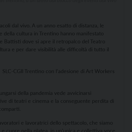
coli dal vivo. A un anno esatto di distanza, le
te e della cultura in Trentino hanno manifestato
 Battisti dove si apre il retropalco del Teatro
ra e per dare visibilità alle difficoltà di tutto il
 SLC-CGIl Trentino con l’adesione di Art Workers
rolungarsi della pandemia vede avvicinarsi
ive di teatri e cinema e la conseguente perdita di
 comparti.
lavoratori e lavoratrici dello spettacolo, che siamo
 cuore nella platea, in un’unica e collettiva voce