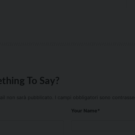
thing To Say?
mail non sarà pubblicato.
I campi obbligatori sono contrass
Your Name
*