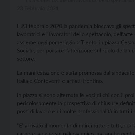
23 Febbraio 2021
Il 23 febbraio 2020 la pandemia bloccava gli spetta
lavoratrici e i lavoratori dello spettacolo, dell’ar
assieme oggi pomeriggio a Trento, in piazza Cesare
Sociale, per portare l’attenzione sul ruolo della cultu
settore.
La manifestazione è stata promossa dal sindacato
Italia e Confeventi e artisti Trentino.
In piazza si sono alternate le voci di chi con il p
pericolosamente la prospettiva di chiusure definit
posti di lavoro e di molte professionalità in tutti i
“E’ arrivato il momento di unirci tutte e tutti, noi 
carne e sangue sul palcoscenico, ma anche occhi e