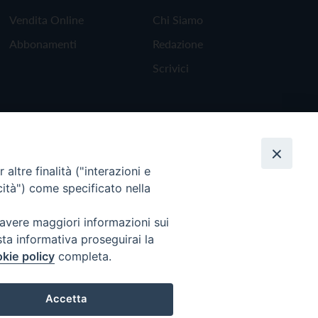
Vendita Online
Chi Siamo
Abbonamenti
Redazione
Scrivici
altre finalità ("interazioni e
cità") come specificato nella
 avere maggiori informazioni sui
sta informativa proseguirai la
kie policy
completa.
Torna all'inizio
Accetta