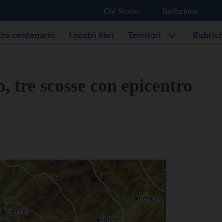
Chi Siamo
Redazione
stro centenario
I nostri libri
Territori
Rubric
, tre scosse con epicentro