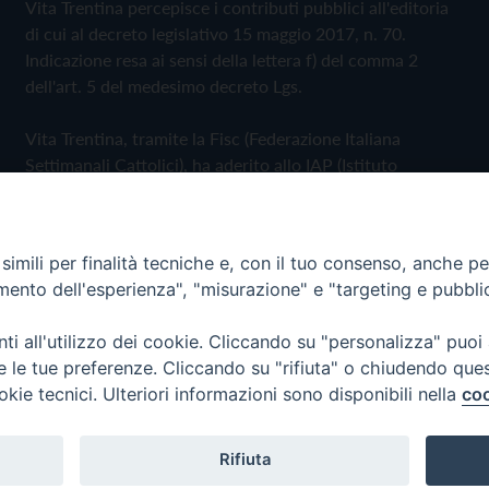
Vita Trentina percepisce i contributi pubblici all'editoria
di cui al decreto legislativo 15 maggio 2017, n. 70.
Indicazione resa ai sensi della lettera f) del comma 2
dell'art. 5 del medesimo decreto Lgs.
Vita Trentina, tramite la Fisc (Federazione Italiana
Settimanali Cattolici), ha aderito allo IAP (Istituto
dell'Autodisciplina Pubblicitaria) accettando il Codice di
Autodisciplina della Comunicazione Commerciale
imili per finalità tecniche e, con il tuo consenso, anche per 
Privacy Policy
Cookie Policy
amento dell'esperienza", "misurazione" e "targeting e pubbli
i all'utilizzo dei cookie. Cliccando su "personalizza" puoi
 Trentina Editrice
re le tue preferenze. Cliccando su "rifiuta" o chiudendo que
okie tecnici. Ulteriori informazioni sono disponibili nella
coo
Rifiuta