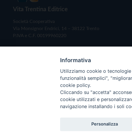
Vita Trentina Editrice
Società Cooperativa
Via Monsignor Endrici, 14 – 38122 Trento
P.IVA e C.F. 00199960220
Informativa
Utilizziamo cookie o tecnologie s
funzionalità semplici", "miglior
cookie policy.
Cliccando su "accetta" acconsent
Copyright © 2019 - Tutti i diritti riservati - Vita
cookie utilizzati e personalizza
navigazione installando i soli co
Privacy Policy
Personalizza