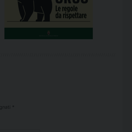
egnati
*