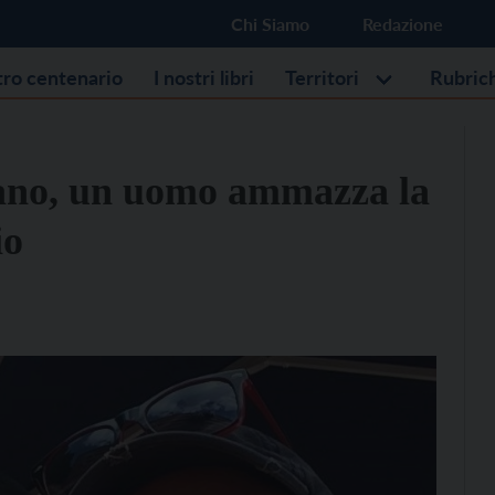
Chi Siamo
Redazione
stro centenario
I nostri libri
Territori
Rubric
esano, un uomo ammazza la
io