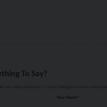
thing To Say?
mail non sarà pubblicato.
I campi obbligatori sono contrass
Your Name
*