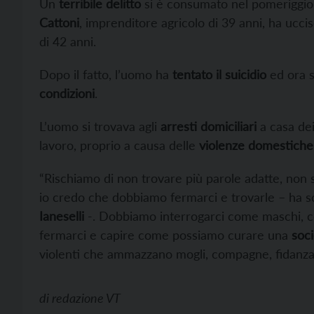
Un
terribile delitto
si è consumato nel pomeriggio 
Cattoni
, imprenditore agricolo di 39 anni, ha uccis
di 42 anni.
Dopo il fatto, l’uomo ha
tentato il suicidio
ed ora s
condizioni
.
L’uomo si trovava agli
arresti domiciliari
a casa dei
lavoro, proprio a causa delle
violenze domestiche
“Rischiamo di non trovare più parole adatte, non s
io credo che dobbiamo fermarci e trovarle – ha scr
Ianeselli
-. Dobbiamo interrogarci come maschi, co
fermarci e capire come possiamo curare una
soci
violenti che ammazzano mogli, compagne, fidanza
di
redazione VT