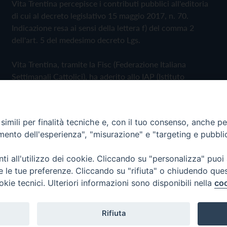
Vita Trentina percepisce i contributi pubblici all'editoria
di cui al decreto legislativo 15 maggio 2017, n. 70.
Indicazione resa ai sensi della lettera f) del comma 2
dell'art. 5 del medesimo decreto Lgs.
Vita Trentina, tramite la Fisc (Federazione Italiana
Settimanali Cattolici), ha aderito allo IAP (Istituto
dell'Autodisciplina Pubblicitaria) accettando il Codice di
Autodisciplina della Comunicazione Commerciale
imili per finalità tecniche e, con il tuo consenso, anche per 
Privacy Policy
Cookie Policy
amento dell'esperienza", "misurazione" e "targeting e pubbli
i all'utilizzo dei cookie. Cliccando su "personalizza" puoi
 Trentina Editrice
re le tue preferenze. Cliccando su "rifiuta" o chiudendo que
okie tecnici. Ulteriori informazioni sono disponibili nella
coo
Rifiuta