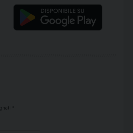
egnati
*