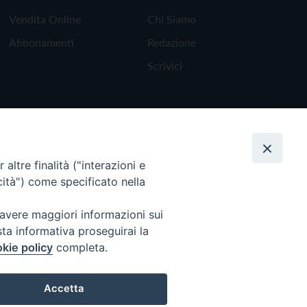
Vendita Online
Chi Siamo
Abbonamenti
Redazione
Scrivici
altre finalità ("interazioni e
cità") come specificato nella
 avere maggiori informazioni sui
sta informativa proseguirai la
kie policy
completa.
Torna all'inizio
Accetta