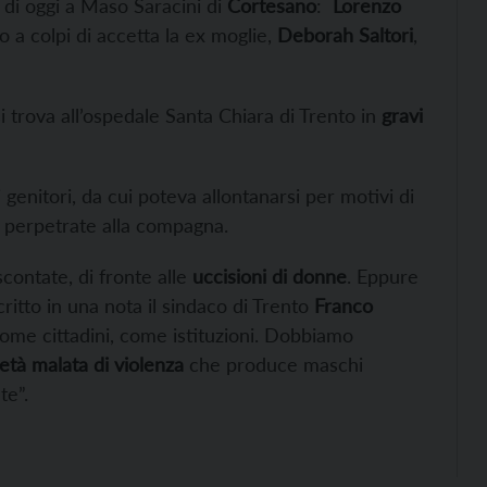
di oggi a Maso Saracini di
Cortesano
:
Lorenzo
o a colpi di accetta la ex moglie,
Deborah Saltori
,
i trova all’ospedale Santa Chiara di Trento in
gravi
 genitori, da cui poteva allontanarsi per motivi di
perpetrate alla compagna.
contate, di fronte alle
uccisioni di donne
. Eppure
itto in una nota il sindaco di Trento
Franco
me cittadini, come istituzioni. Dobbiamo
età malata di violenza
che produce maschi
te”.