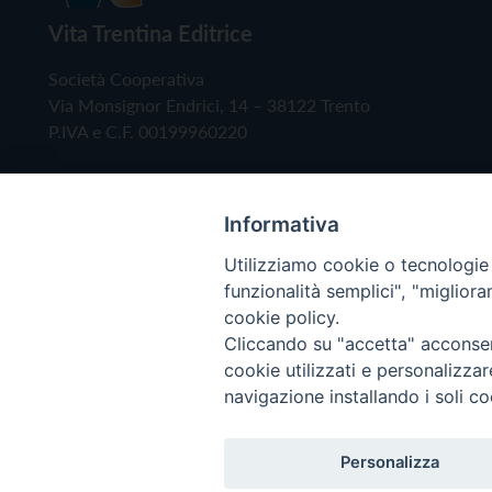
Vita Trentina Editrice
Società Cooperativa
Via Monsignor Endrici, 14 – 38122 Trento
P.IVA e C.F. 00199960220
Informativa
Utilizziamo cookie o tecnologie s
funzionalità semplici", "miglior
cookie policy.
Cliccando su "accetta" acconsent
Copyright © 2019 - Tutti i diritti riservati - Vita
cookie utilizzati e personalizza
navigazione installando i soli co
Privacy Policy
Personalizza