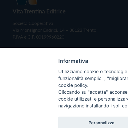
Vita Trentina Editrice
Società Cooperativa
Via Monsignor Endrici, 14 – 38122 Trento
P.IVA e C.F. 00199960220
Informativa
Utilizziamo cookie o tecnologie s
funzionalità semplici", "miglior
cookie policy.
Cliccando su "accetta" acconsent
Copyright © 2019 - Tutti i diritti riservati - Vita
cookie utilizzati e personalizza
navigazione installando i soli co
Privacy Policy
Personalizza