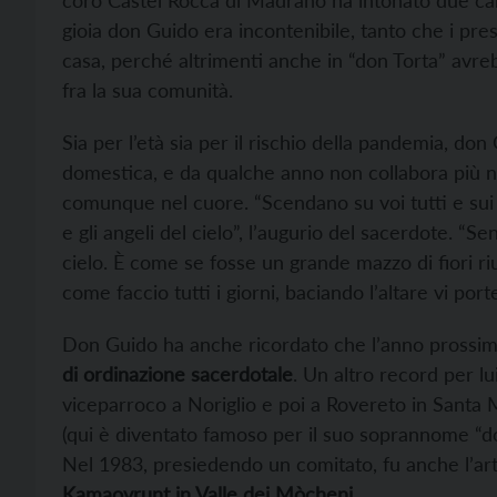
coro Castel Rocca di Madrano ha intonato due cant
gioia don Guido era incontenibile, tanto che i prese
casa, perché altrimenti anche in “don Torta” avrebb
fra la sua comunità.
Sia per l’età sia per il rischio della pandemia, do
domestica, e da qualche anno non collabora più ne
comunque nel cuore. “Scendano su voi tutti e sui v
e gli angeli del cielo”, l’augurio del sacerdote. “Se
cielo. È come se fosse un grande mazzo di fiori 
come faccio tutti i giorni, baciando l’altare vi por
Don Guido ha anche ricordato che l’anno prossimo,
di ordinazione sacerdotale
. Un altro record per lu
viceparroco a Noriglio e poi a Rovereto in Santa 
(qui è diventato famoso per il suo soprannome “d
Nel 1983, presiedendo un comitato, fu anche l’art
Kamaovrunt in Valle dei Mòcheni
.