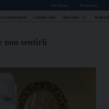
Chi Siamo
Redazione
stro centenario
I nostri libri
Territori
Rubric
 non sentirli