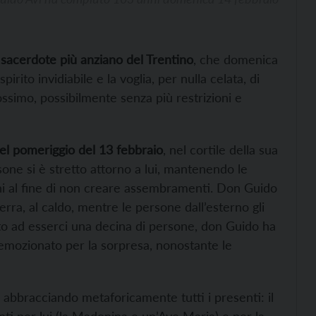
l
sacerdote più anziano del Trentino
, che domenica
rito invidiabile e la voglia, per nulla celata, di
ssimo, possibilmente senza più restrizioni e
el pomeriggio del 13 febbraio
, nel cortile della sua
one si è stretto attorno a lui, mantenendo le
ni al fine di non creare assembramenti. Don Guido
rra, al caldo, mentre le persone dall’esterno gli
to ad esserci una decina di persone, don Guido ha
te emozionato per la sorpresa, nonostante le
o abbracciando metaforicamente tutti i presenti: il