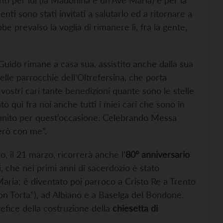
i per lui (la Madonina e un’Ave Maria) e per la
nti sono stati invitati a salutarlo ed a ritornare a
e prevalso la voglia di rimanere lì, fra la gente,
n Guido rimane a casa sua, assistito anche dalla sua
lle parrocchie dell’Oltrefersina, che porta
ostri cari tante benedizioni quante sono le stelle
nto qui fra noi anche tutti i miei cari che sono in
riunito per quest’occasione. Celebrando Messa
terò con me”.
 il 21 marzo, ricorrerà anche l’
80° anniversario
i, che nei primi anni di sacerdozio è stato
Maria; è diventato poi parroco a Cristo Re a Trento
on Torta”), ad Albiano e a Baselga del Bondone.
efice della costruzione della
chiesetta di