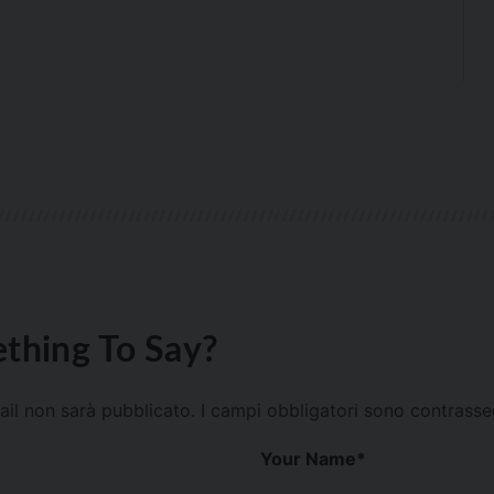
thing To Say?
mail non sarà pubblicato.
I campi obbligatori sono contrass
Your Name
*