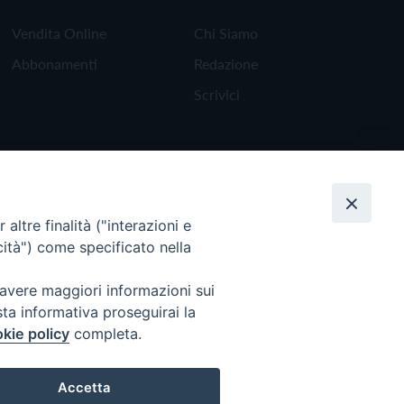
Vendita Online
Chi Siamo
Abbonamenti
Redazione
Scrivici
altre finalità ("interazioni e
cità") come specificato nella
 avere maggiori informazioni sui
sta informativa proseguirai la
kie policy
completa.
Torna all'inizio
Accetta