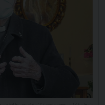
uido Avi ha compiuto 103 anni domenica 14 febbraio