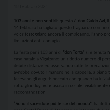
18 Febbraio 2021
103 anni e non sentirli
: questo è
don Guido Avi
, i
14 febbraio ha tagliato questo traguardo con uno spi
voler festeggiare ancora il compleanno, l’anno pro
limitazioni anti-contagio.
La festa per i 103 anni di
“don Torta”
si è tenuta
n
casa natale a Vigalzano: un ridotto numero di pers
debite distanze ed osservando tutte le precauzio
avrebbe dovuto rimanere nella cappella, a piano te
facevano gli auguri: peccato che quando ha inizia
rotto gli indugi ed è uscito in cortile, visibilmen
raccomandazioni.
“Sono il sacerdote più felice del mondo”
, ha dett