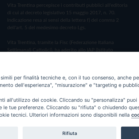
Vita Trentina percepisce i contributi pubblici all'editoria
di cui al decreto legislativo 15 maggio 2017, n. 70.
Indicazione resa ai sensi della lettera f) del comma 2
dell'art. 5 del medesimo decreto Lgs.
Vita Trentina, tramite la Fisc (Federazione Italiana
Settimanali Cattolici), ha aderito allo IAP (Istituto
dell'Autodisciplina Pubblicitaria) accettando il Codice di
Autodisciplina della Comunicazione Commerciale
imili per finalità tecniche e, con il tuo consenso, anche per 
Privacy Policy
Cookie Policy
amento dell'esperienza", "misurazione" e "targeting e pubbli
i all'utilizzo dei cookie. Cliccando su "personalizza" puoi
 Trentina Editrice
re le tue preferenze. Cliccando su "rifiuta" o chiudendo que
okie tecnici. Ulteriori informazioni sono disponibili nella
coo
Rifiuta