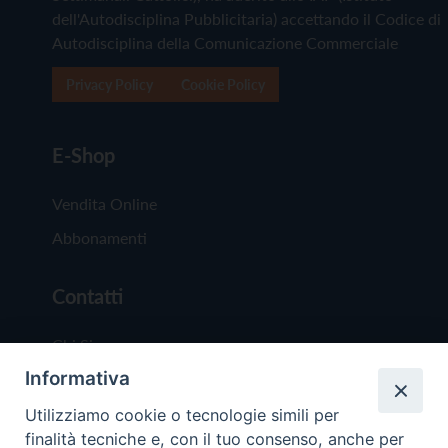
dell'Autodisciplina Pubblicitaria) accettando il Codice di
Autodisciplina della Comunicazione Commerciale
Privacy Policy
Cookie Policy
E-Shop
Vendita Online
Abbonamenti
Contatti
Chi Siamo
Informativa
Redazione
Scrivici
Utilizziamo cookie o tecnologie simili per
finalità tecniche e, con il tuo consenso, anche per