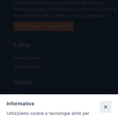
Settimanali Cattolici), ha aderito allo IAP (Istituto
dell'Autodisciplina Pubblicitaria) accettando il Codice di
Autodisciplina della Comunicazione Commerciale
Privacy Policy
Cookie Policy
E-Shop
Vendita Online
Abbonamenti
Contatti
Chi Siamo
Informativa
Redazione
Scrivici
Utilizziamo cookie o tecnologie simili per