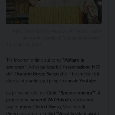
Mons. Derio Olivero, vescovo di Pinerolo, ospite
della prima serata di “Abitare la speranza”
18 Febbraio 2021
Tre incontri online sul tema
“Abitare la
speranza”
. Ad organizzarli è l’
associazione NOI
dell’Oratorio Borgo Sacco
che li trasmetterà in
diretta streaming sul proprio
canale YouTube
.
La prima serata, dal titolo
“Sperare ancora?”
, in
programma
venerdì 26 febbraio
, avrà come
ospite
mons. Derio Olivero
, Vescovo di
Pinerolo, autore dei
libri “Verrà la vita e avrà i