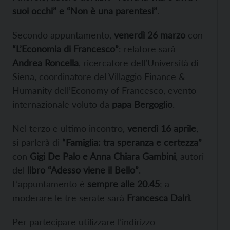
suoi occhi” e “Non è una parentesi”
.
Secondo appuntamento,
venerdì 26 marzo
con
“L’Economia di Francesco”
: relatore sarà
Andrea Roncella
, ricercatore dell’Università di
Siena, coordinatore del Villaggio Finance &
Humanity dell’Economy of Francesco, evento
internazionale voluto da
papa Bergoglio
.
Nel terzo e ultimo incontro,
venerdì 16 aprile
,
si parlerà di
“Famiglia: tra speranza e certezza”
con
Gigi De Palo e Anna Chiara Gambini
, autori
del
libro “Adesso viene il Bello”
.
L’appuntamento è
sempre alle 20.45
; a
moderare le tre serate sarà
Francesca Dalrì
.
Per partecipare utilizzare l’indirizzo