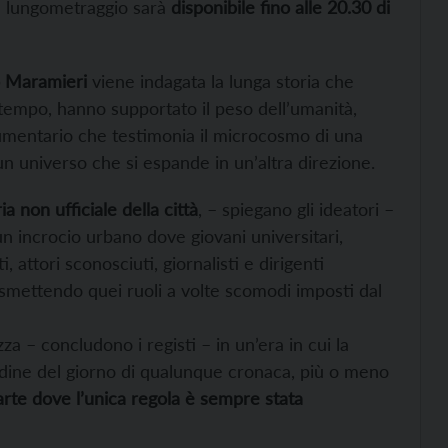
 Il lungometraggio sarà
disponibile fino alle 20.30 di
 Maramieri
viene indagata la lunga storia che
l tempo, hanno supportato il peso dell’umanità,
cumentario che testimonia il microcosmo di una
n universo che si espande in un’altra direzione.
ia non ufficiale della città
, – spiegano gli ideatori –
n incrocio urbano dove giovani universitari,
 attori sconosciuti, giornalisti e dirigenti
ismettendo quei ruoli a volte scomodi imposti dal
a – concludono i registi – in un’era in cui la
’ordine del giorno di qualunque cronaca, più o meno
rte dove l’unica regola è sempre stata