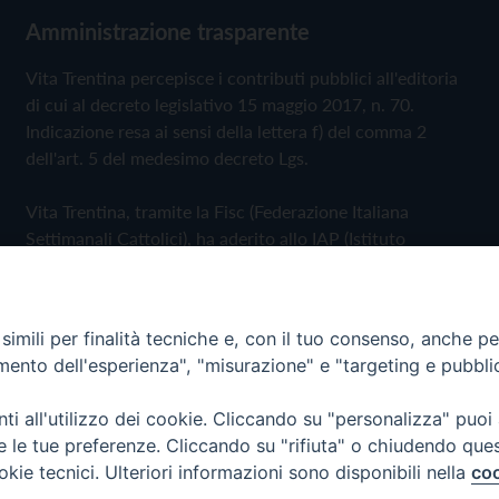
Amministrazione trasparente
Vita Trentina percepisce i contributi pubblici all'editoria
di cui al decreto legislativo 15 maggio 2017, n. 70.
Indicazione resa ai sensi della lettera f) del comma 2
dell'art. 5 del medesimo decreto Lgs.
Vita Trentina, tramite la Fisc (Federazione Italiana
Settimanali Cattolici), ha aderito allo IAP (Istituto
dell'Autodisciplina Pubblicitaria) accettando il Codice di
Autodisciplina della Comunicazione Commerciale
imili per finalità tecniche e, con il tuo consenso, anche per 
Privacy Policy
Cookie Policy
amento dell'esperienza", "misurazione" e "targeting e pubbli
i all'utilizzo dei cookie. Cliccando su "personalizza" puoi
 Trentina Editrice
re le tue preferenze. Cliccando su "rifiuta" o chiudendo que
okie tecnici. Ulteriori informazioni sono disponibili nella
coo