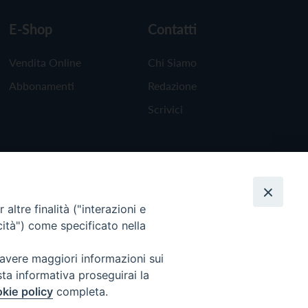
E-Shop
Contatti
Vendita Online
Chi Siamo
Abbonamenti
Redazione
Scrivici
altre finalità ("interazioni e
cità") come specificato nella
 avere maggiori informazioni sui
sta informativa proseguirai la
kie policy
completa.