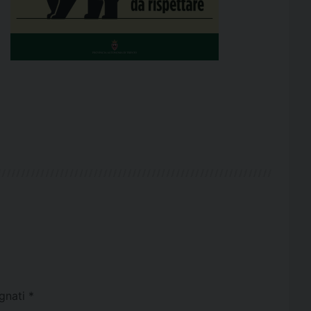
egnati
*