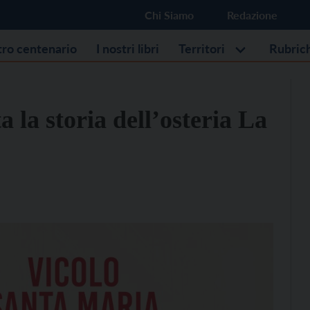
Chi Siamo
Redazione
stro centenario
I nostri libri
Territori
Rubric
la storia dell’osteria La