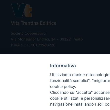
Vita Trentina Editrice
Società Cooperativa
Via Monsignor Endrici, 14 – 38122 Trento
P.IVA e C.F. 00199960220
Informativa
Utilizziamo cookie o tecnologie s
funzionalità semplici", "miglior
cookie policy.
Cliccando su "accetta" acconsent
Copyright © 2019 - Tutti i diritti riservati - Vita
cookie utilizzati e personalizza
navigazione installando i soli co
Privacy Policy