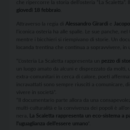
che ripercorre la storia dell’osteria “La Scaletta”.
giovedì 18 febbraio
.
Attraverso la regia di
Alessandro Girardi
e
Jacopo
l’iconica osteria ha alle spalle. Le sue panche, ne
mentre i bicchieri si riempivano di storie. Un do
locanda trentina che continua a sopravvivere, in u
“L’osteria La Scaletta rappresenta un
pezzo di stor
un luogo amato da alcuni e disprezzato da molti, u
extra-comunitari in cerca di calore, poeti affermati,
incravattati sono sempre riusciti a comunicare, d
vivere in società”.
“Il documentario parte allora da una consapevolezz
multi-culturalità e la convivenza dei popoli è all
nera,
La Scaletta rappresenta un eco-sistema a pa
l’uguaglianza dell’essere umano
“.