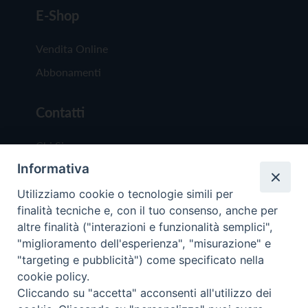
E-Shop
Vendita Online
Abbonamenti
Contatti
Chi Siamo
Informativa
Redazione
Scrivici
Utilizziamo cookie o tecnologie simili per
finalità tecniche e, con il tuo consenso, anche per
altre finalità ("interazioni e funzionalità semplici",
"miglioramento dell'esperienza", "misurazione" e
"targeting e pubblicità") come specificato nella
cookie policy.
Copyright © 2019 - Tutti i diritti riservati - Vit
Cliccando su "accetta" acconsenti all'utilizzo dei
Trentina Editrice