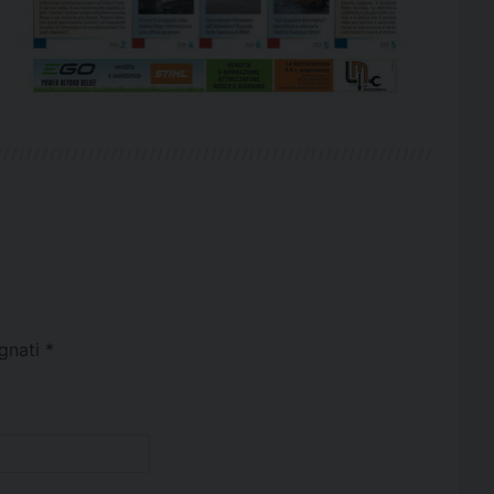
egnati
*