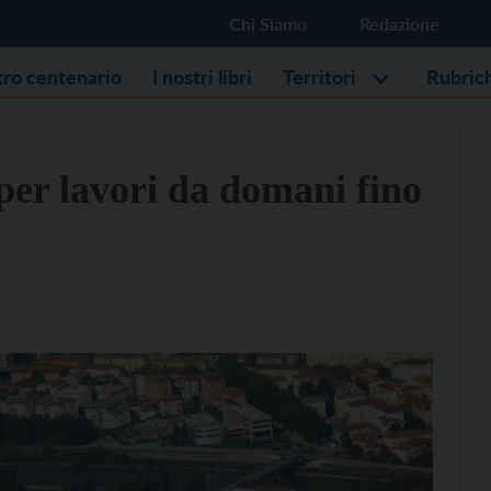
Chi Siamo
Redazione
stro centenario
I nostri libri
Territori
Rubric
per lavori da domani fino