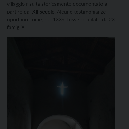
villaggio risulta storicamente documentato a
partire dal
XII secolo
. Alcune testimonianze
riportano come, nel 1339, fosse popolato da 23
famiglie.