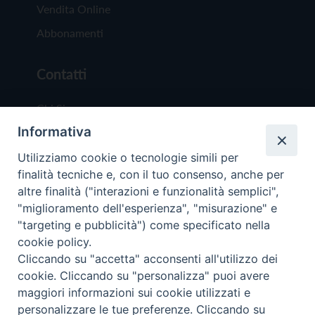
Vendita Online
Abbonamenti
Contatti
Chi Siamo
Informativa
Redazione
Scrivici
Utilizziamo cookie o tecnologie simili per
finalità tecniche e, con il tuo consenso, anche per
altre finalità ("interazioni e funzionalità semplici",
"miglioramento dell'esperienza", "misurazione" e
"targeting e pubblicità") come specificato nella
cookie policy.
Copyright © 2019 - Tutti i diritti riservati - Vit
Cliccando su "accetta" acconsenti all'utilizzo dei
Trentina Editrice
cookie. Cliccando su "personalizza" puoi avere
maggiori informazioni sui cookie utilizzati e
Privacy Policy
personalizzare le tue preferenze. Cliccando su