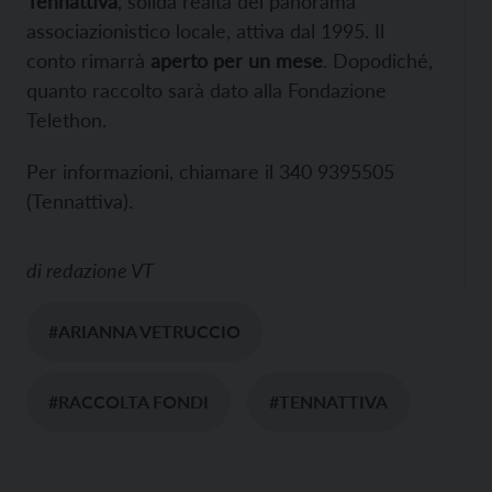
Tennattiva
, solida realtà del panorama
associazionistico locale, attiva dal 1995. Il
conto rimarrà
aperto per un mese
. Dopodiché,
quanto raccolto sarà dato alla Fondazione
Telethon.
Per informazioni, chiamare il 340 9395505
(Tennattiva).
di
redazione VT
#ARIANNA VETRUCCIO
#RACCOLTA FONDI
#TENNATTIVA