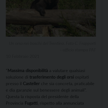
Un orso nei boschi del Trentino. Foto C. Frapporti
– ufficio stampa PAT
10 Febbraio 2021
“
Massima disponibilità
a valutare qualsiasi
soluzione di
trasferimento degli orsi
ospitati
presso il
Casteller
che sia concreta, praticabile
e dia garanzie sul benessere degli animali”.
Questa la risposta del presidente della
Provincia
Fugatti
, rispetto alla annunciata