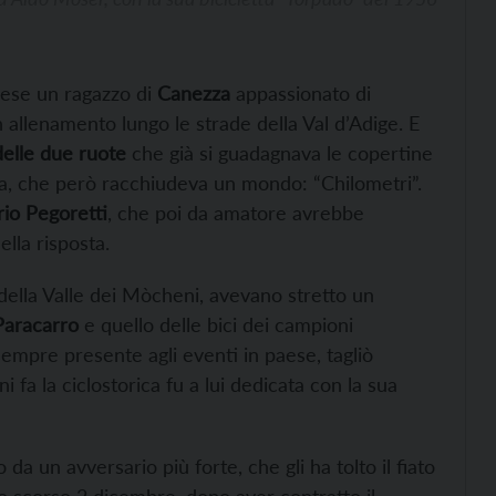
hiese un ragazzo di
Canezza
appassionato di
n allenamento lungo le strade della Val d’Adige. E
elle due ruote
che già si guadagnava le copertine
ola, che però racchiudeva un mondo: “Chilometri”.
io Pegoretti
, che poi da amatore avrebbe
lla risposta.
o della Valle dei Mòcheni, avevano stretto un
Paracarro
e quello delle bici dei campioni
empre presente agli eventi in paese, tagliò
ni fa la ciclostorica fu a lui dedicata con la sua
a un avversario più forte, che gli ha tolto il fiato