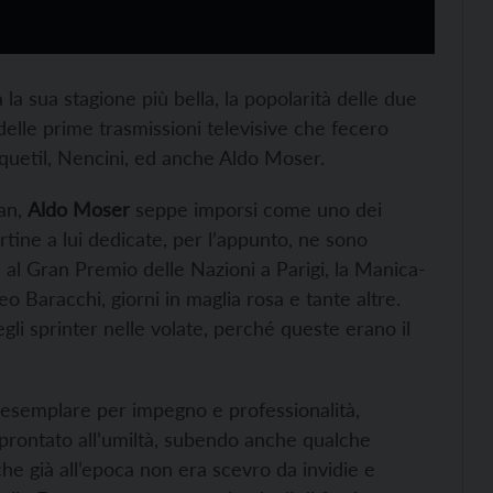
 la sua stagione più bella, la popolarità delle due
i delle prime trasmissioni televisive che fecero
Anquetil, Nencini, ed anche Aldo Moser.
man,
Aldo Moser
seppe imporsi come uno dei
pertine a lui dedicate, per l’appunto, ne sono
e al Gran Premio delle Nazioni a Parigi, la Manica-
 Baracchi, giorni in maglia rosa e tante altre.
gli sprinter nelle volate, perché queste erano il
esemplare per impegno e professionalità,
mprontato all’umiltà, subendo anche qualche
e già all’epoca non era scevro da invidie e