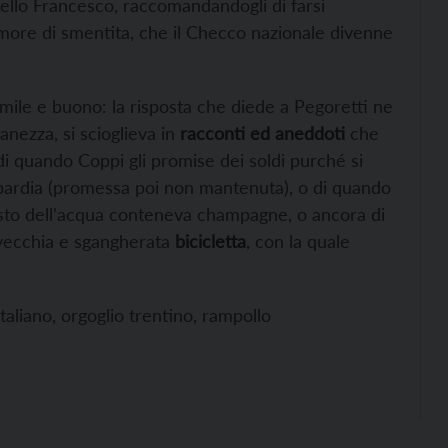
tello Francesco, raccomandandogli di farsi
 timore di smentita, che il Checco nazionale divenne
mile e buono: la risposta che diede a Pegoretti ne
nezza, si scioglieva in
racconti ed aneddoti
che
i quando Coppi gli promise dei soldi purché si
mbardia (promessa poi non mantenuta), o di quando
osto dell’acqua conteneva champagne, o ancora di
 vecchia e sgangherata
bicicletta
, con la quale
italiano, orgoglio trentino, rampollo