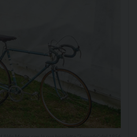
d Aldo Moser, con la sua bicicletta “Torpado” del 1956