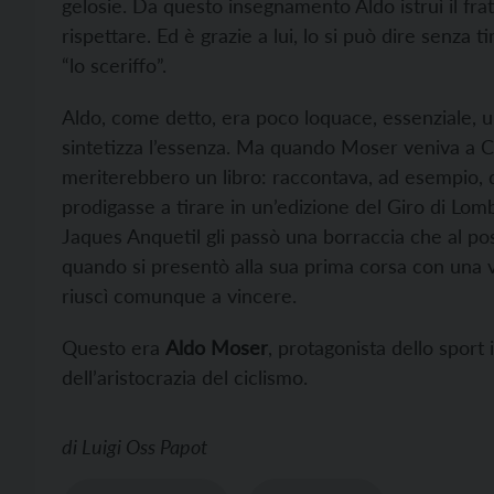
gelosie. Da questo insegnamento Aldo istruì il fra
rispettare. Ed è grazie a lui, lo si può dire senza
“lo sceriffo”.
Aldo, come detto, era poco loquace, essenziale, u
sintetizza l’essenza. Ma quando Moser veniva a Ca
meriterebbero un libro: raccontava, ad esempio, d
prodigasse a tirare in un’edizione del Giro di Lo
Jaques Anquetil gli passò una borraccia che al p
quando si presentò alla sua prima corsa con una
riuscì comunque a vincere.
Questo era
Aldo Moser
, protagonista dello sport 
dell’aristocrazia del ciclismo.
di
Luigi Oss Papot