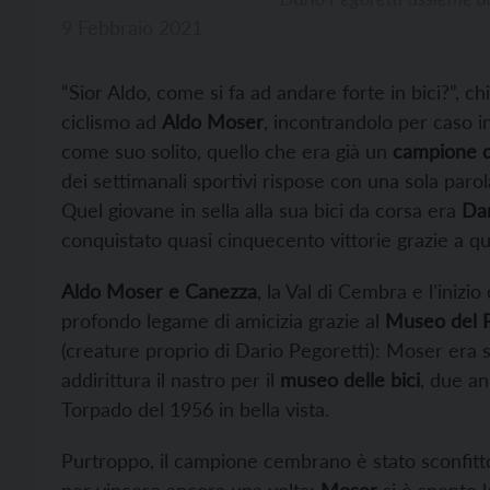
9 Febbraio 2021
“Sior Aldo, come si fa ad andare forte in bici?”, c
ciclismo ad
Aldo Moser
, incontrandolo per caso i
come suo solito, quello che era già un
campione d
dei settimanali sportivi rispose con una sola par
Quel giovane in sella alla sua bici da corsa era
Dar
conquistato quasi cinquecento vittorie grazie a que
Aldo Moser e Canezza
, la Val di Cembra e l’inizi
profondo legame di amicizia grazie al
Museo del 
(creature proprio di Dario Pegoretti): Moser era s
addirittura il nastro per il
museo delle bici
, due an
Torpado del 1956 in bella vista.
Purtroppo, il campione cembrano è stato sconfitto d