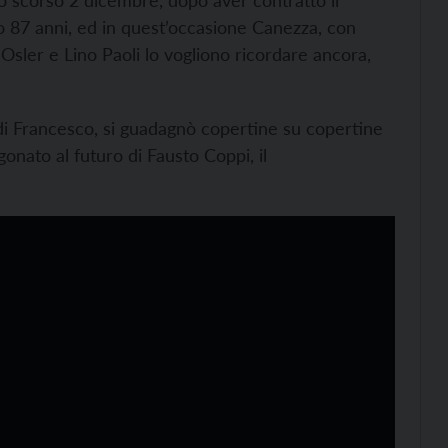
o scorso 2 dicembre, dopo aver contratto il
 87 anni, ed in quest’occasione Canezza, con
 Osler e Lino Paoli lo vogliono ricordare ancora,
di Francesco, si guadagnò copertine su copertine
gonato al futuro di Fausto Coppi, il