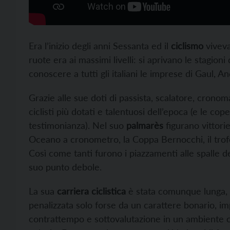
Era l’inizio degli anni Sessanta ed il
ciclismo
viveva
ruote era ai massimi livelli: si aprivano le stagion
conoscere a tutti gli italiani le imprese di Gaul, 
Grazie alle sue doti di passista, scalatore, crono
ciclisti più dotati e talentuosi dell’epoca (e le co
testimonianza). Nel suo
palmarès
figurano vittori
Oceano a cronometro, la Coppa Bernocchi, il trofeo
Così come tanti furono i piazzamenti alle spalle de
suo punto debole.
La sua
carriera ciclistica
è stata comunque lunga, 
penalizzata solo forse da un carattere bonario, i
contrattempo e sottovalutazione in un ambiente ch