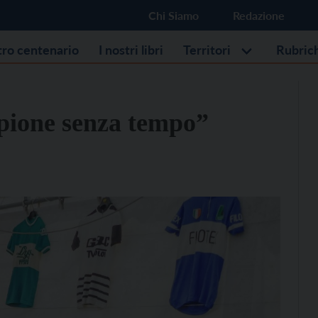
Chi Siamo
Redazione
stro centenario
I nostri libri
Territori
Rubric
pione senza tempo”