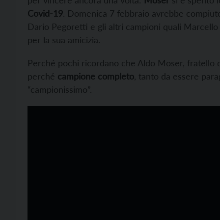
per vincere ancora una volta:
Moser
si è spento l
Covid-19
. Domenica 7 febbraio avrebbe compiuto
Dario Pegoretti e gli altri campioni quali Marcello
per la sua amicizia.
Perché pochi ricordano che Aldo Moser, fratello 
perché
campione completo
, tanto da essere para
“campionissimo”.