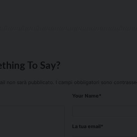
thing To Say?
mail non sarà pubblicato.
I campi obbligatori sono contrass
Your Name
*
La tua email
*