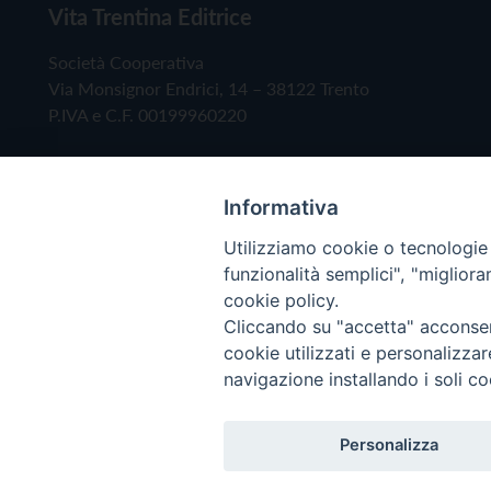
Vita Trentina Editrice
Società Cooperativa
Via Monsignor Endrici, 14 – 38122 Trento
P.IVA e C.F. 00199960220
Informativa
Utilizziamo cookie o tecnologie s
funzionalità semplici", "miglior
cookie policy.
Cliccando su "accetta" acconsent
Copyright © 2019 - Tutti i diritti riservati - Vita
cookie utilizzati e personalizza
navigazione installando i soli co
Privacy Policy
Personalizza