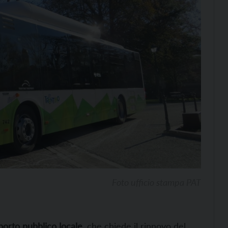
Foto ufficio stampa PAT
porto pubblico locale
, che chiede il rinnovo del