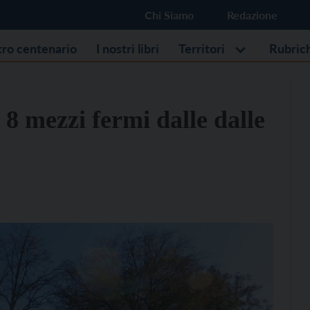
Chi Siamo
Redazione
stro centenario
I nostri libri
Territori
Rubric
 8 mezzi fermi dalle dalle