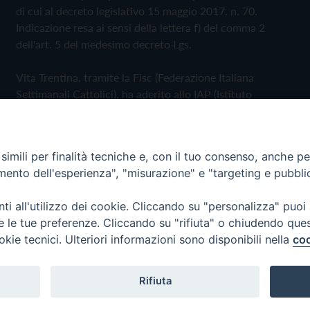
di cui al decreto legislativo 15 maggio 2017, n. 70.
Indicazione resa ai sensi della lettera f) del comma 2
dell'art. 5 del medesimo decreto Lgs.
Vita Trentina, tramite la Fisc (Federazione Italiana
Settimanali Cattolici), ha aderito allo IAP (Istituto
dell'Autodisciplina Pubblicitaria) accettando il Codice di
Autodisciplina della Comunicazione Commerciale
imili per finalità tecniche e, con il tuo consenso, anche per 
Privacy Policy
Cookie Policy
amento dell'esperienza", "misurazione" e "targeting e pubbli
i all'utilizzo dei cookie. Cliccando su "personalizza" puoi
 Trentina Editrice
re le tue preferenze. Cliccando su "rifiuta" o chiudendo que
okie tecnici. Ulteriori informazioni sono disponibili nella
coo
Rifiuta