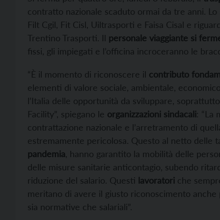
contratto nazionale scaduto ormai da tre anni. Lo
Filt Cgil, Fit Cisl, Uiltrasporti e Faisa Cisal e riguar
Trentino Trasporti. Il
personale viaggiante si ferme
fissi, gli impiegati e l’officina incroceranno le bra
“È il momento di riconoscere il
contributo fondam
elementi di valore sociale, ambientale, economico 
l’Italia delle opportunità da sviluppare, soprattutt
Facility”, spiegano le
organizzazioni sindacali
: “La 
contrattazione nazionale e l’arretramento di quel
estremamente pericolosa. Questo al netto delle tan
pandemia
, hanno garantito la mobilità delle perso
delle misure sanitarie anticontagio, subendo ritard
riduzione del salario. Questi
lavoratori
che sempre
meritano di avere il giusto riconoscimento anche p
sia normative che salariali”.