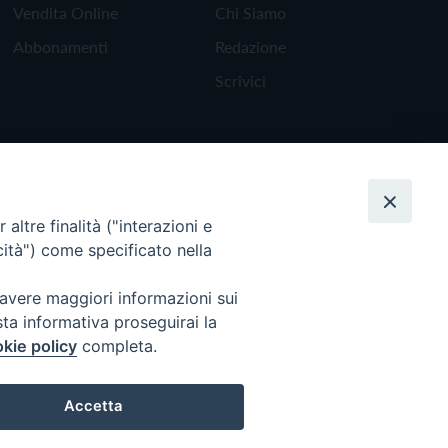
Vendita Online
Chi Siamo
Abbonamenti
Redazione
Scrivici
altre finalità ("interazioni e
cità") come specificato nella
 avere maggiori informazioni sui
sta informativa proseguirai la
kie policy
completa.
Torna all'inizio
Accetta