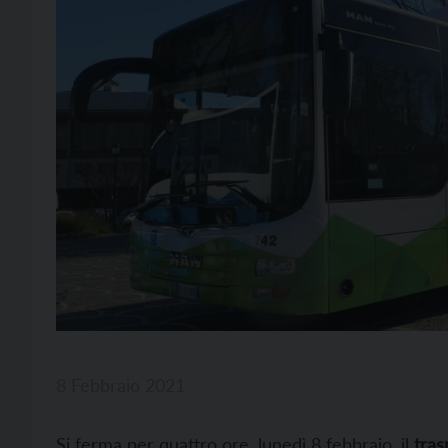
8 Febbraio 2021
Si ferma per quattro ore, lunedì 8 febbraio, il
tras