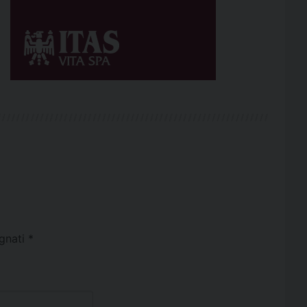
egnati
*