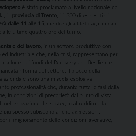
sciopero
è stato proclamato a livello nazionale da
da, in
provincia di Trento
, i 1.300 dipendenti di
rà dalle 11 alle 15
, mentre gli addetti agli impianti
ccia le ultime quattro ore del turno.
entale del lavoro
, in un settore produttivo con
ed industriale che, nella crisi, rappresentano per
o alla luce dei fondi del Recovery and Resilience
mancata riforma del settore, il blocco della
la aziendale sono una miscela esplosiva
te professionalità che, durante tutte le fasi della
ne, in condizioni di precarietà dal punto di vista
i nell’erogazione del sostegno al reddito e la
 più spesso subiscono anche aggressioni,
er il miglioramento delle condizioni lavorative,