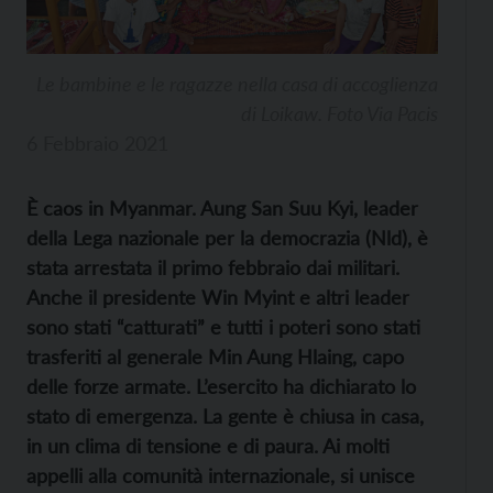
Le bambine e le ragazze nella casa di accoglienza
di Loikaw. Foto Via Pacis
6 Febbraio 2021
È
caos in Myanmar. Aung San Suu Kyi, leader
della Lega nazionale per la democrazia (Nld), è
stata arrestata il primo febbraio dai militari.
Anche il presidente Win Myint e altri leader
sono stati “catturati” e tutti i poteri sono stati
trasferiti al generale Min Aung Hlaing, capo
delle forze armate. L’esercito ha dichiarato lo
stato di emergenza. La gente è chiusa in casa,
in un clima di tensione e di paura. Ai molti
appelli alla comunità internazionale, si unisce