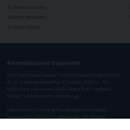
Economia e Lavoro
Salute e benessere
Scuola e cultura
Amministrazione trasparente
Vita Trentina percepisce i contributi pubblici all'editoria
di cui al decreto legislativo 15 maggio 2017, n. 70.
Indicazione resa ai sensi della lettera f) del comma 2
dell'art. 5 del medesimo decreto Lgs.
Vita Trentina, tramite la Fisc (Federazione Italiana
Settimanali Cattolici), ha aderito allo IAP (Istituto
dell'Autodisciplina Pubblicitaria) accettando il Codice di