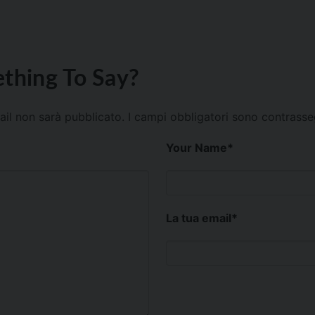
thing To Say?
mail non sarà pubblicato.
I campi obbligatori sono contrass
Your Name
*
La tua email
*