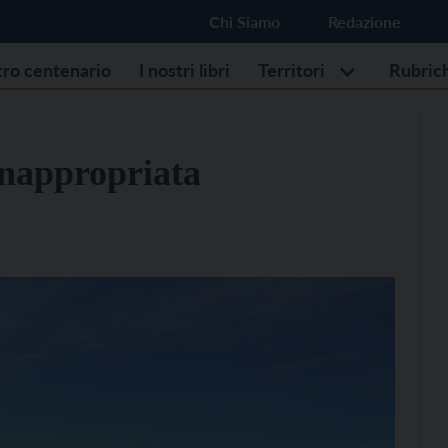
Chi Siamo
Redazione
stro centenario
I nostri libri
Territori
Rubric
inappropriata