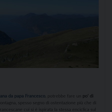
liana da papa Francesco
, potrebbe fare un
po’ di
montagna, spesso segno di ostentazione più che di
ancescane cui si è ispirata la stessa enciclica sul