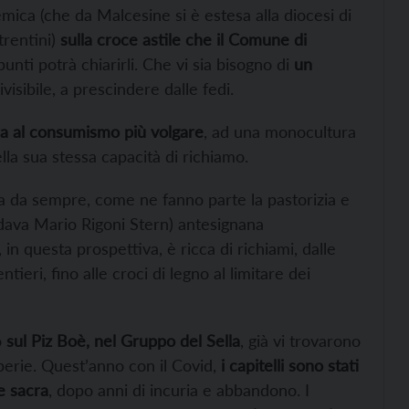
emica (che da Malcesine si è estesa alla diocesi di
trentini)
sulla croce astile che il Comune di
punti potrà chiarirli. Che vi sia bisogno di
un
isibile, a prescindere dalle fedi.
a al consumismo più volgare
, ad una monocultura
ella sua stessa capacità di richiamo.
a da sempre, come ne fanno parte la pastorizia e
ordava Mario Rigoni Stern) antesignana
 in questa prospettiva, è ricca di richiami, dalle
ntieri, fino alle croci di legno al limitare dei
o
sul Piz Boè, nel Gruppo del Sella
, già vi trovarono
perie. Quest’anno con il Covid,
i capitelli sono stati
e sacra
, dopo anni di incuria e abbandono. I