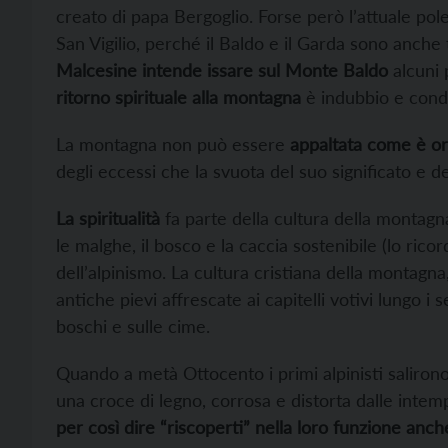
creato di papa Bergoglio. Forse però l’attuale pol
San Vigilio, perché il Baldo e il Garda sono anche 
Malcesine intende issare sul Monte Baldo
alcuni 
ritorno spirituale alla montagna
è indubbio e condiv
La montagna non può essere
appaltata come è or
degli eccessi che la svuota del suo significato e d
La spiritualità
fa parte della cultura della montagn
le malghe, il bosco e la caccia sostenibile (lo ric
dell’alpinismo. La cultura cristiana della montagna,
antiche pievi affrescate ai capitelli votivi lungo i se
boschi e sulle cime.
Quando a metà Ottocento i primi alpinisti saliron
una croce di legno, corrosa e distorta dalle intem
per così dire “riscoperti” nella loro funzione anch