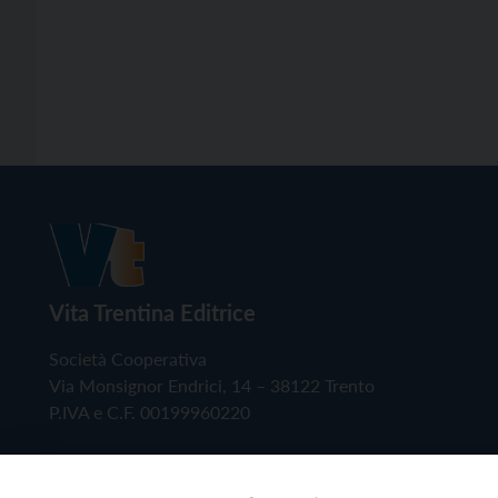
Vita Trentina Editrice
Società Cooperativa
Via Monsignor Endrici, 14 – 38122 Trento
P.IVA e C.F. 00199960220