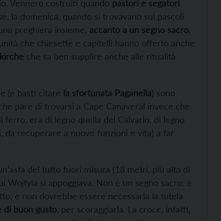
io. Vennero costruiti quando
pastori e segatori
e, la domenica, quando si trovavano sui pascoli
 una preghiera insieme,
accanto a un segno sacro
.
rtunità che chiesette e capitelli hanno offerto anche
skirche
che sa ben supplire anche alle ritualità
 (e basti citare
la sfortunata Paganella
) sono
i, che pare di trovarsi a Cape Canaveral invece che
 ferro, era di legno quella del Calvario, di legno
, da recuperare a nuove funzioni e vita) a far
 un’asta del tutto fuori misura (18 metri, più alta di
cui Wojtyla si appoggiava. Non è un segno sacro: è
to, e non dovrebbe essere necessaria la tutela
 di buon gusto
, per scoraggiarla. La croce, infatti,