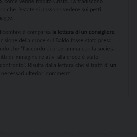
o
, come venne tradito Cristo. La tradiscono
ro che l’estate si possono vedere sui petti
iagge.
1 dicembre è comparsa
la lettera di un consigliere
isione della croce sul Baldo fosse stata presa
endo che “l’accordo di programma con la società
itti di immagine relativi alla croce è stato
onfronto”. Risulta dalla lettera che si tratti di
un
necessari ulteriori commenti.