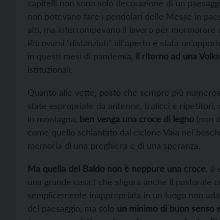
capitelli non sono solo decorazione di un paesagg
non potevano fare i pendolari delle Messe in paes
alti, ma interrompevano il lavoro per mormorare
Ritrovarsi “distanziati” all’aperto è stata un’oppo
in questi mesi di pandemia,
il ritorno ad una Volk
istituzionali.
Quanto alle vette, posto che sempre più numerose
state espropriate da antenne, tralicci e ripetitor
in montagna,
ben venga una croce di legno
(non di
come quello schiantato dal ciclone Vaia nei boschi
memoria di una preghiera e di una speranza.
Ma quella del Baldo non è neppure una croce
, è
una grande casa!) che sfigura anche il pastorale 
semplicemente inappropriata in un luogo non adat
del paesaggio, ma solo
un minimo di buon senso e