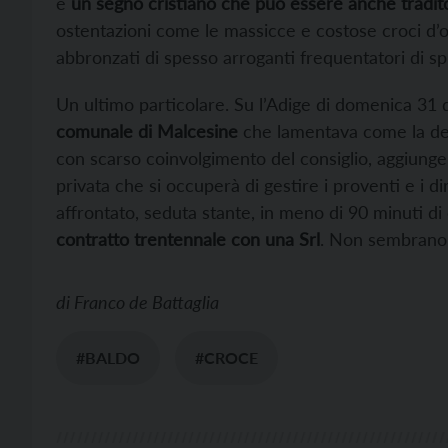
è
un segno cristiano che può essere anche tradit
ostentazioni come le massicce e costose croci d’o
abbronzati di spesso arroganti frequentatori di sp
Un ultimo particolare. Su l’Adige di domenica 3
comunale di Malcesine
che lamentava come la dec
con scarso coinvolgimento del consiglio, aggiung
privata che si occuperà di gestire i proventi e i dir
affrontato, seduta stante, in meno di 90 minuti di c
contratto trentennale con una Srl
. Non sembrano 
di
Franco de Battaglia
#BALDO
#CROCE