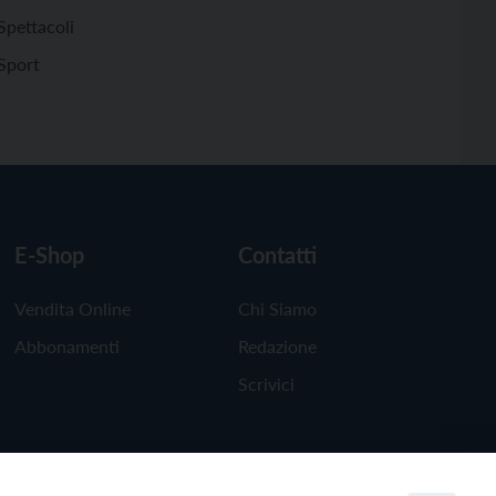
Spettacoli
Sport
E-Shop
Contatti
Vendita Online
Chi Siamo
Abbonamenti
Redazione
Scrivici