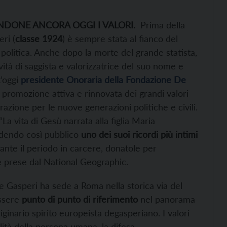
NDONE ANCORA OGGI I VALORI.
Prima della
ri (
classe 1924
) è sempre stata al fianco del
 politica. Anche dopo la morte del grande statista,
vità di saggista e valorizzatrice del suo nome e
t’oggi
presidente Onoraria della Fondazione De
 promozione attiva e rinnovata dei grandi valori
razione per le nuove generazioni politiche e civili.
La vita di Gesù narrata alla figlia Maria
ndendo così pubblico
uno dei suoi ricordi più intimi
ante il periodo in carcere, donatole per
fie prese dal National Geographic.
 Gasperi ha sede a Roma nella storica via del
ssere
punto di punto di riferimento
nel panorama
originario spirito europeista degasperiano. I valori
lità della persona umana, la difesa