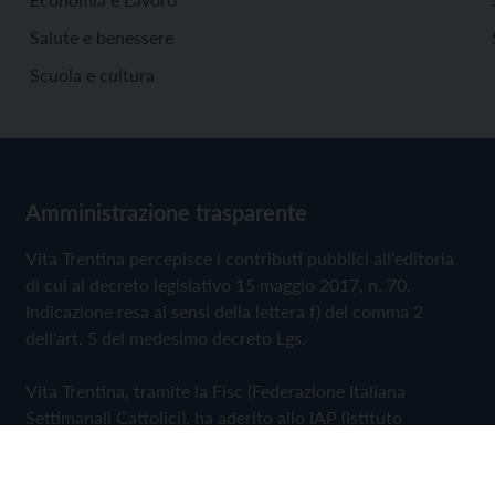
Salute e benessere
Scuola e cultura
Amministrazione trasparente
Vita Trentina percepisce i contributi pubblici all'editoria
di cui al decreto legislativo 15 maggio 2017, n. 70.
Indicazione resa ai sensi della lettera f) del comma 2
dell'art. 5 del medesimo decreto Lgs.
Vita Trentina, tramite la Fisc (Federazione Italiana
Settimanali Cattolici), ha aderito allo IAP (Istituto
dell'Autodisciplina Pubblicitaria) accettando il Codice di
Autodisciplina della Comunicazione Commerciale