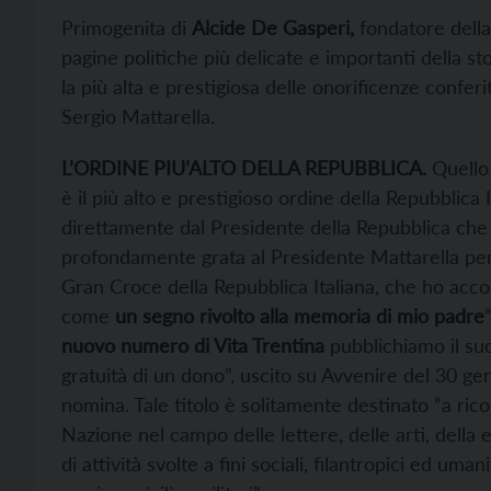
Primogenita di
Alcide De Gasperi,
fondatore della
pagine politiche più delicate e importanti della sto
la più alta e prestigiosa delle onorificenze confe
Sergio Mattarella.
L’ORDINE PIU’ALTO DELLA REPUBBLICA.
Quello
è il più alto e prestigioso ordine della Repubblica 
direttamente dal Presidente della Repubblica che 
profondamente grata al Presidente Mattarella per 
Gran Croce della Repubblica Italiana, che ho acc
come
un segno rivolto alla memoria di mio padre
nuovo numero di Vita Trentina
pubblichiamo il suo
gratuità di un dono”, uscito su Avvenire del 30 ge
nomina. Tale titolo è solitamente destinato “a r
Nazione nel campo delle lettere, delle arti, dell
di attività svolte a fini sociali, filantropici ed uma