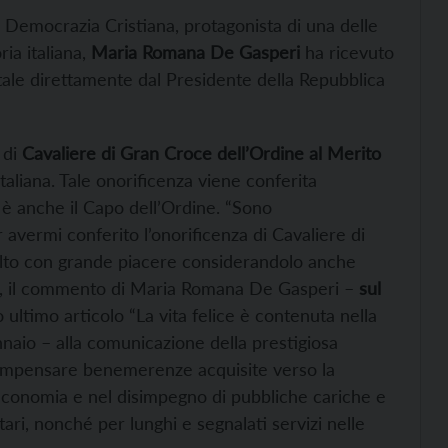
 Democrazia Cristiana, protagonista di una delle
ria italiana,
Maria Romana De Gasperi
ha ricevuto
ritale direttamente dal Presidente della Repubblica
 di
Cavaliere di Gran Croce dell’Ordine al Merito
Italiana. Tale onorificenza viene conferita
è anche il Capo dell’Ordine. “Sono
avermi conferito l’onorificenza di Cavaliere di
olto con grande piacere considerandolo anche
“, il commento di Maria Romana De Gasperi –
sul
 ultimo articolo “La vita felice è contenuta nella
nnaio – alla comunicazione della prestigiosa
icompensare benemerenze acquisite verso la
a economia e nel disimpegno di pubbliche cariche e
nitari, nonché per lunghi e segnalati servizi nelle