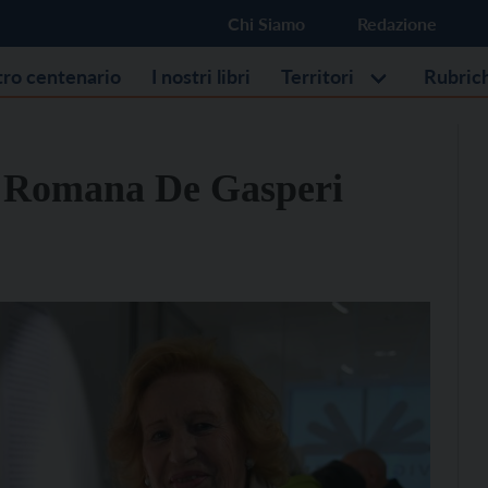
Chi Siamo
Redazione
stro centenario
I nostri libri
Territori
Rubric
a Romana De Gasperi