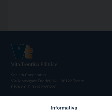
Vita Trentina Editrice
Società Cooperativa
Via Monsignor Endrici, 14 – 38122 Trento
P.IVA e C.F. 00199960220
Informativa