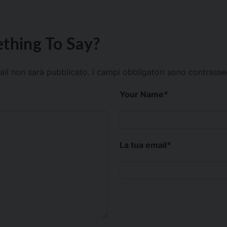
thing To Say?
mail non sarà pubblicato.
I campi obbligatori sono contrass
Your Name
*
La tua email
*