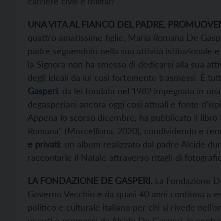
carriere civili e militari”.
UNA VITA AL FIANCO DEL PADRE, PROMUOVE
quattro amatissime figlie, Maria Romana De Gaspe
padre seguendolo nella sua attività istituzionale e
la Signora non ha smesso di dedicarsi alla sua atti
degli ideali da lui così fortemente trasmessi. È tut
Gasperi
, da lei fondata nel 1982 impegnata in una
degasperiani ancora oggi così attuali e fonte d’ispi
Appena lo scorso dicembre, ha pubblicato il libro “
Romana” (Morcelliana, 2020), condividendo e re
e privati
: un album realizzato dal padre Alcide dur
raccontarle il Natale attraverso ritagli di fotogra
LA FONDAZIONE DE GASPERI.
La Fondazione De
Governo Vecchio e da quasi 40 anni continua a e
politico e culturale italiano per chi si rivede nell’
vissuti e promossi da Alcide De Gasperi, la centra