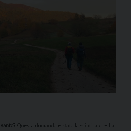
 santo?
Questa domanda è stata la scintilla che ha