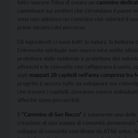
fatto nascere l’idea di creare un
cammino dedicat
camminare sui sentieri che circondano il paese mi
zona non abbiamo un cammino che valorizzi il nost
prime ideatrici del percorso.
Gli ingredienti ci sono tutti: la natura, la bellezza
L’elemento spirituale non manca ed è molto attua
protettore dalle epidemie e protettore dei volontari
affreschi e le chiesette che raffigurano il santo,
stati
mappati 28 capitelli nell’area compresa tra Mo
progetto è ancora tutto da sviluppare ma coinvolg
che trovare i capitelli, dovranno essere individuati i
affinché siano percorribili.
Il
“Cammino di San Rocco”
è solamente una delle 
creazione di una mappa di comunità denominata
sviluppo di comunità coordinato da ATAS onlus, f