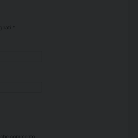
egnati
*
ta che commento.