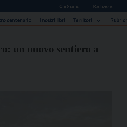
Chi Siamo
Redazione
stro centenario
I nostri libri
Territori
Rubric
o: un nuovo sentiero a