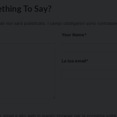
thing To Say?
mail non sarà pubblicato.
I campi obbligatori sono contrass
Your Name
*
La tua email
*
e, email e sito web in questo browser per la prossima vol