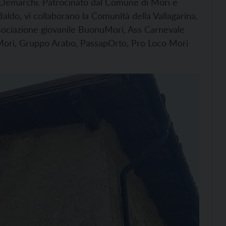
 Demarchi. Patrocinato dal Comune di Mori e
ldo, vi collaborano la Comunità della Vallagarina,
Associazione giovanile BuonuMori, Ass Carnevale
a Mori, Gruppo Arabo, PassapOrto, Pro Loco Mori