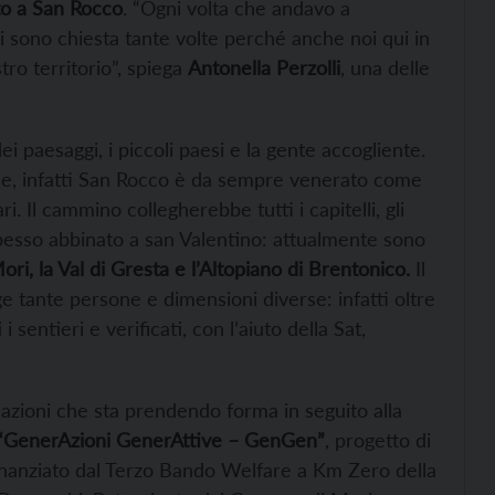
o a San Rocco
. “Ogni volta che andavo a
 sono chiesta tante volte perché anche noi qui in
ro territorio”, spiega
Antonella Perzolli
, una delle
 dei paesaggi, i piccoli paesi e la gente accogliente.
le, infatti San Rocco è da sempre venerato come
. Il cammino collegherebbe tutti i capitelli, gli
 spesso abbinato a san Valentino: attualmente sono
ri, la Val di Gresta e l’Altopiano di Brentonico.
Il
e tante persone e dimensioni diverse: infatti oltre
 sentieri e verificati, con l’aiuto della Sat,
azioni che sta prendendo forma in seguito alla
“GenerAzioni GenerAttive – GenGen”
, progetto di
inanziato dal Terzo Bando Welfare a Km Zero della