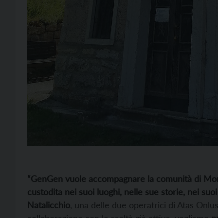
“GenGen vuole accompagnare la comunità di Mori n
custodita nei suoi luoghi, nelle sue storie, nei suoi
Natalicchio
, una delle due operatrici di Atas Onlus
collaborazione con le realtà già attive, vogliamo
p