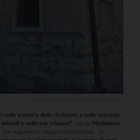
La chiesetta di San Rocco, fuori dall’abitato di Castione
ella scoperta della ricchezza, a volte nascosta,
 abitanti e nelle sue relazioni”
, spiega
Maddalena
 che seguono lo sviluppo dell’iniziativa. “In
romuovere la partecipazione di persone di varie