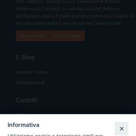
Vita Trentina, tramite la Fisc (Federazione Italiana
Settimanali Cattolici), ha aderito allo IAP (Istituto
dell'Autodisciplina Pubblicitaria) accettando il Codice di
Autodisciplina della Comunicazione Commerciale
Privacy Policy
Cookie Policy
E-Shop
Vendita Online
Abbonamenti
Contatti
Chi Siamo
Informativa
Redazione
Scrivici