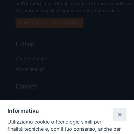
dell'Autodisciplina Pubblicitaria) accettando il Codice di
Autodisciplina della Comunicazione Commerciale
Privacy Policy
Cookie Policy
E-Shop
Vendita Online
Abbonamenti
Contatti
Chi Siamo
Informativa
Redazione
Scrivici
Utilizziamo cookie o tecnologie simili per
finalità tecniche e, con il tuo consenso, anche per