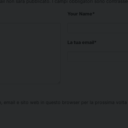
mail non sarà pubblicato.
I campi obbligatori sono contrass
Your Name
*
La tua email
*
e, email e sito web in questo browser per la prossima vol