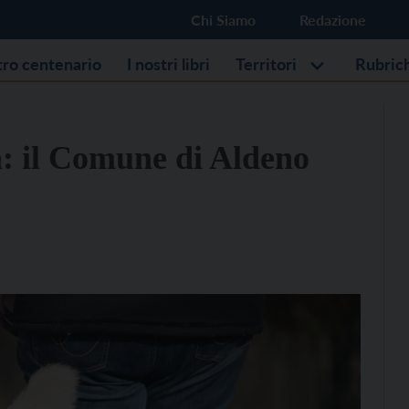
Chi Siamo
Redazione
stro centenario
I nostri libri
Territori
Rubric
a: il Comune di Aldeno