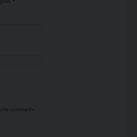
egnati
*
ta che commento.