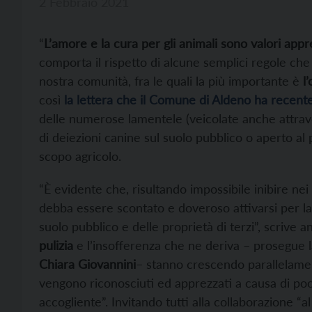
2 Febbraio 2021
“
L’amore e la cura per gli animali sono valori apprez
comporta il rispetto di alcune semplici regole che
nostra comunità, fra le quali la più importante è
l
così
la lettera che il Comune di Aldeno ha recentem
delle numerose lamentele (veicolate anche attrave
di deiezioni canine sul suolo pubblico o aperto al 
scopo agricolo.
“È evidente che, risultando impossibile inibire nei
debba essere scontato e doveroso attivarsi per la 
suolo pubblico e delle proprietà di terzi”, scrive 
pulizia
e l’insofferenza che ne deriva – prosegue la
Chiara Giovannini
– stanno crescendo parallelament
vengono riconosciuti ed apprezzati a causa di poc
accogliente”. Invitando tutti alla collaborazione “al