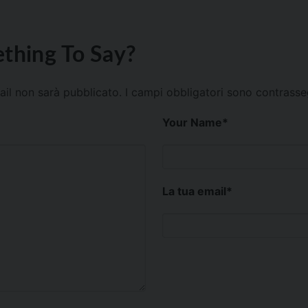
thing To Say?
mail non sarà pubblicato.
I campi obbligatori sono contrass
Your Name
*
La tua email
*