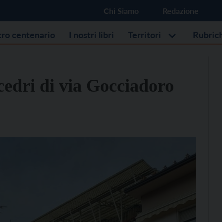
Chi Siamo
Redazione
stro centenario
I nostri libri
Territori
Rubric
 cedri di via Gocciadoro