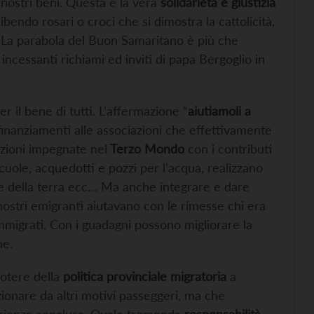
i nostri beni. Questa è la vera
solidarietà e giustizia
ibendo rosari o croci che si dimostra la cattolicità,
. La parabola del Buon Samaritano è più che
 incessanti richiami ed inviti di papa Bergoglio in
 il bene di tutti. L’affermazione “
aiutiamoli a
i finanziamenti alle associazioni che effettivamente
azioni impegnate nel
Terzo Mondo
con i contributi
cuole, acquedotti e pozzi per l’acqua, realizzano
ne della terra ecc… Ma anche integrare e dare
nostri emigranti aiutavano con le rimesse chi era
immigrati. Con i guadagni possono migliorare la
ne.
potere della
politica provinciale migratoria
a
zionare da altri motivi passeggeri, ma che
erienza conclusa. Quale tremenda
responsabilità