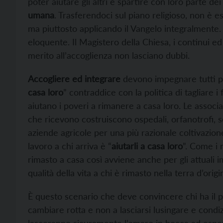
poter aiutare gli altri e spartire con loro parte de
umana
. Trasferendoci sul piano religioso, non è es
ma piuttosto applicando il Vangelo integralmente
eloquente. Il Magistero della Chiesa, i continui ed
merito all’accoglienza non lasciano dubbi.
Accogliere ed integrare
devono impegnare tutti per
casa loro
” contraddice con la politica di tagliare 
aiutano i poveri a rimanere a casa loro. Le associ
che ricevono costruiscono ospedali, orfanotrofi, s
aziende agricole per una più razionale coltivazio
lavoro a chi arriva è “
aiutarli a casa loro
”. Come i 
rimasto a casa così avviene anche per gli attuali 
qualità della vita a chi è rimasto nella terra d’origi
È questo scenario che deve convincere chi ha il 
cambiare rotta e non a lasciarsi lusingare e condi
lasceranno sicuramente l’amaro in bocca ad esp