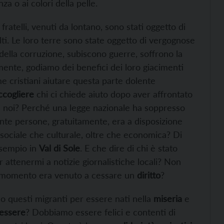
za o ai colori della pelle.
fratelli, venuti da lontano, sono stati oggetto di
olti. Le loro terre sono state oggetto di vergognose
 della corruzione, subiscono guerre, soffrono la
amente, godiamo dei benefici dei loro giacimenti
 cristiani aiutare questa parte dolente
ccogliere
chi ci chiede aiuto dopo aver affrontato
ome noi? Perché una legge nazionale ha soppresso
tante persone, gratuitamente, era a disposizione
o sociale che culturale, oltre che economica? Di
esempio in
Val di Sole
. E che dire di chi è stato
r attenermi a notizie giornalistiche locali? Non
al momento era venuto a cessare un
diritto
?
o questi migranti per essere nati nella
miseria
e
essere
? Dobbiamo essere felici e contenti di