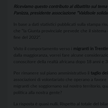
Riceviamo questo contributo al dibattito sul tema d
Panizza, presidente associazione “Valdisole solidal
In base a dati statistici pubblicati sulla stampa ris
che “la Giunta provinciale prevede che il sistema
fine del 2022”.
Visto il comportamento verso i
migranti in Trenti
dalla maggioranza, vorrei fare alcune considerazi
conoscitore della realtà africana dopo 18 anni e 
Per rimanere sul piano amministrativo il
taglio de
associazioni di volontariato che operano a favor
migranti che soggiornano sul nostro territorio, qu
politica alla nostra gente?
La risposta è quasi nulli. Rispetto al totale del bila