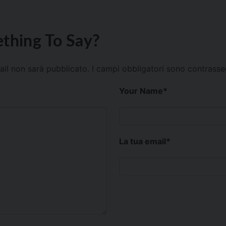
thing To Say?
mail non sarà pubblicato.
I campi obbligatori sono contrass
Your Name
*
La tua email
*