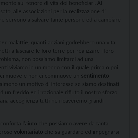
mente sul tenore di vita dei beneficiari. Al
sato, alle associazioni per la realizzazione di
cifre servono a salvare tante persone ed a cambiare
r malattie, quanti anziani godrebbero una vita
ti a lasciare le loro terre per realizzare i loro
problema, non possiamo limitarci ad una
lenti viviamo in un mondo con il quale prima o poi
on ci muove e non ci commuove un
sentimento
 almeno un motivo di interesse se siamo destinati
d un freddo ed irrazionale rifiuto il nostro sforzo
ana accoglienza tutti ne ricaveremo grandi
conforta l’aiuto che possiamo avere da tanta
neroso
volontariato
che sa guardare ed impegnarsi