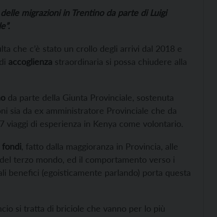
elle migrazioni in Trentino da parte di Luigi
e”.
ulta che c’è stato un crollo degli arrivi dal 2018 e
 di
accoglienza
straordinaria si possa chiudere alla
no
da parte della Giunta Provinciale, sostenuta
oni sia da ex amministratore Provinciale che da
37 viaggi di esperienza in Kenya come volontario.
i fondi
, fatto dalla maggioranza in Provincia, alle
e del terzo mondo, ed il comportamento verso i
ali benefici (egoisticamente parlando) porta questa
ncio si tratta di briciole che vanno per lo più