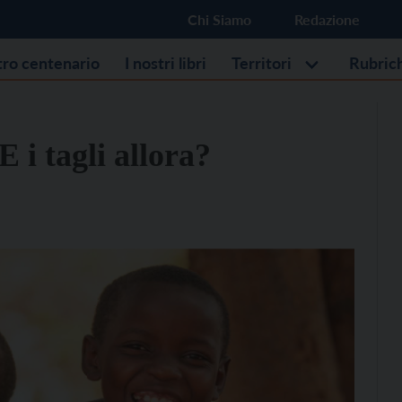
Chi Siamo
Redazione
stro centenario
I nostri libri
Territori
Rubric
E i tagli allora?