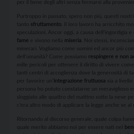
per il bene degli altri senza fermarsi alla provenien
Purtroppo in passato, spero non più, questi nostri 
tanto
sfruttamento
. Il loro lavoro ha arricchito m
speculazioni. Ancor oggi, a causa dell’ingordigia e
fame
e vivono nella
miseria
. Noi stessi, inconsci
minerari. Vogliamo come uomini ed ancor più come
dell’umanità? Come possiamo
respingere e non a
mille pericoli per ottenere il diritto di vivere c
tanti centri di accoglienza dove la generosità di 
per favorire un’
integrazione fruttuosa
sia a livell
persona ho potuto constatarne un meraviglioso 
sloggiato alle quattro del mattino sotto la neve pe
c’era altro modo di applicare la legge anche se 
Ritornando al discorso generale, quale colpa hann
quale merito abbiamo noi per essere nati nel
ben