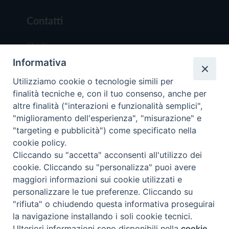
Contatti
Chi Siamo
Informativa
Redazione
Scrivici
Utilizziamo cookie o tecnologie simili per
finalità tecniche e, con il tuo consenso, anche per
altre finalità ("interazioni e funzionalità semplici",
"miglioramento dell'esperienza", "misurazione" e
"targeting e pubblicità") come specificato nella
cookie policy.
Copyright © 2019 - Tutti i diritti riservati - Vit
Cliccando su "accetta" acconsenti all'utilizzo dei
Trentina Editrice
cookie. Cliccando su "personalizza" puoi avere
maggiori informazioni sui cookie utilizzati e
Privacy Policy
personalizzare le tue preferenze. Cliccando su
Torna all'inizi
"rifiuta" o chiudendo questa informativa proseguirai
la navigazione installando i soli cookie tecnici.
Ulteriori informazioni sono disponibili nella
cookie