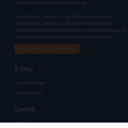
dell'art. 5 del medesimo decreto Lgs.
Vita Trentina, tramite la Fisc (Federazione Italiana
Settimanali Cattolici), ha aderito allo IAP (Istituto
dell'Autodisciplina Pubblicitaria) accettando il Codice di
Autodisciplina della Comunicazione Commerciale
Privacy Policy
Cookie Policy
E-Shop
Vendita Online
Abbonamenti
Contatti
Chi Siamo