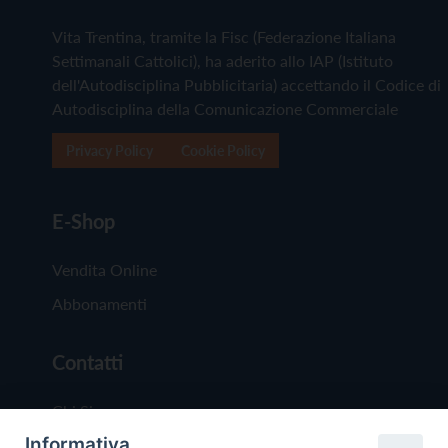
Vita Trentina, tramite la Fisc (Federazione Italiana
Settimanali Cattolici), ha aderito allo IAP (Istituto
dell'Autodisciplina Pubblicitaria) accettando il Codice di
Autodisciplina della Comunicazione Commerciale
Privacy Policy
Cookie Policy
E-Shop
Vendita Online
Abbonamenti
Contatti
Chi Siamo
Informativa
Redazione