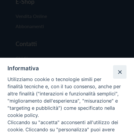
E-Shop
Vendita Online
Abbonamenti
Contatti
Chi Siamo
Informativa
Redazione
Scrivici
Utilizziamo cookie o tecnologie simili per
finalità tecniche e, con il tuo consenso, anche per
altre finalità ("interazioni e funzionalità semplici",
"miglioramento dell'esperienza", "misurazione" e
"targeting e pubblicità") come specificato nella
cookie policy.
Copyright © 2019 - Tutti i diritti riservati - Vit
Cliccando su "accetta" acconsenti all'utilizzo dei
Trentina Editrice
cookie. Cliccando su "personalizza" puoi avere