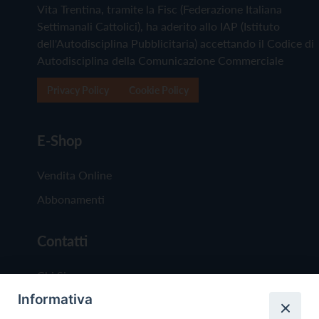
Vita Trentina, tramite la Fisc (Federazione Italiana
Settimanali Cattolici), ha aderito allo IAP (Istituto
dell'Autodisciplina Pubblicitaria) accettando il Codice di
Autodisciplina della Comunicazione Commerciale
Privacy Policy
Cookie Policy
E-Shop
Vendita Online
Abbonamenti
Contatti
Chi Siamo
Informativa
Redazione