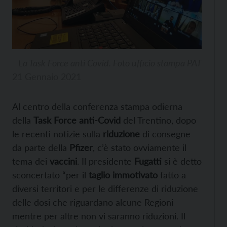
La Task Force anti Covid. Foto ufficio stampa PAT
21 Gennaio 2021
Al centro della conferenza stampa odierna
della
Task Force anti-Covid
del Trentino, dopo
le recenti notizie sulla
riduzione
di consegne
da parte della
Pfizer
, c’è stato ovviamente il
tema dei
vaccini
. Il presidente
Fugatti
si è detto
sconcertato “per il
taglio immotivato
fatto a
diversi territori e per le differenze di riduzione
delle dosi che riguardano alcune Regioni
mentre per altre non vi saranno riduzioni. Il