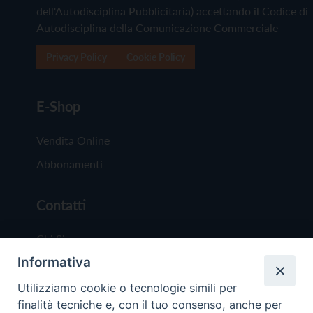
dell'Autodisciplina Pubblicitaria) accettando il Codice di
Autodisciplina della Comunicazione Commerciale
Privacy Policy
Cookie Policy
E-Shop
Vendita Online
Abbonamenti
Contatti
Chi Siamo
Informativa
Redazione
Scrivici
Utilizziamo cookie o tecnologie simili per
finalità tecniche e, con il tuo consenso, anche per