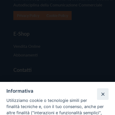
Autodisciplina della Comunicazione Commerciale
Privacy Policy
Cookie Policy
E-Shop
Vendita Online
Abbonamenti
Contatti
Chi Siamo
Informativa
Redazione
Scrivici
Utilizziamo cookie o tecnologie simili per
finalità tecniche e, con il tuo consenso, anche per
altre finalità ("interazioni e funzionalità semplici",