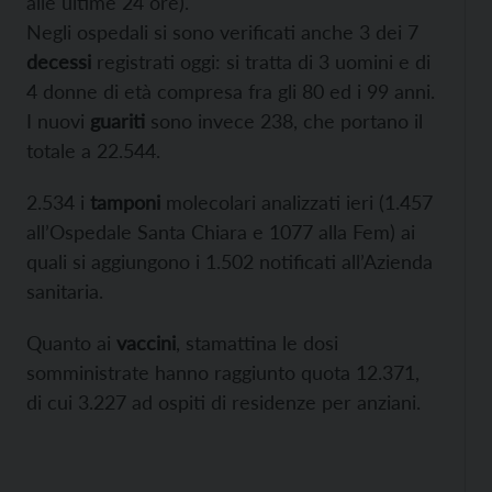
alle ultime 24 ore).
Negli ospedali si sono verificati anche 3 dei 7
decessi
registrati oggi: si tratta di 3 uomini e di
4 donne di età compresa fra gli 80 ed i 99 anni.
I nuovi
guariti
sono invece 238, che portano il
totale a 22.544.
2.534 i
tamponi
molecolari analizzati ieri (1.457
all’Ospedale Santa Chiara e 1077 alla Fem) ai
quali si aggiungono i 1.502 notificati all’Azienda
sanitaria.
Quanto ai
vaccini
, stamattina le dosi
somministrate hanno raggiunto quota 12.371,
di cui 3.227 ad ospiti di residenze per anziani.