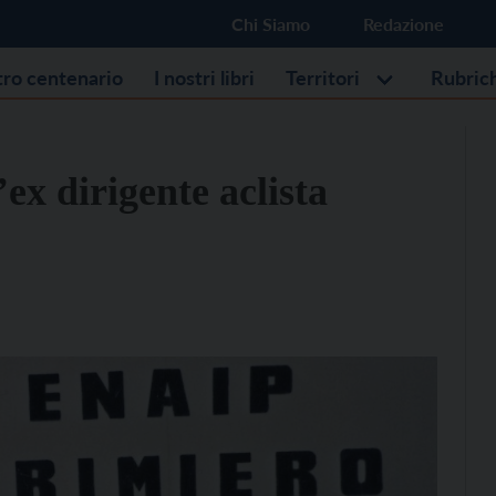
Chi Siamo
Redazione
stro centenario
I nostri libri
Territori
Rubric
’ex dirigente aclista