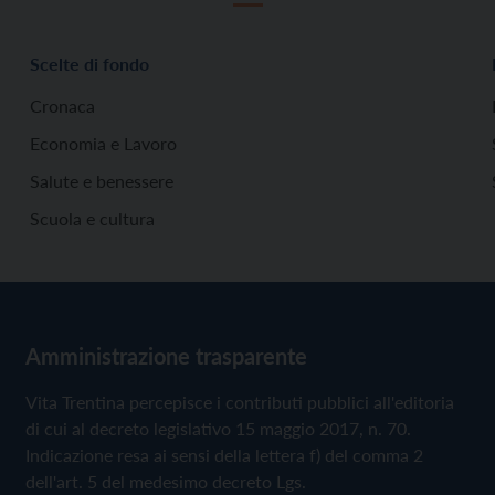
Scelte di fondo
Cronaca
Economia e Lavoro
Salute e benessere
Scuola e cultura
Amministrazione trasparente
Vita Trentina percepisce i contributi pubblici all'editoria
di cui al decreto legislativo 15 maggio 2017, n. 70.
Indicazione resa ai sensi della lettera f) del comma 2
dell'art. 5 del medesimo decreto Lgs.