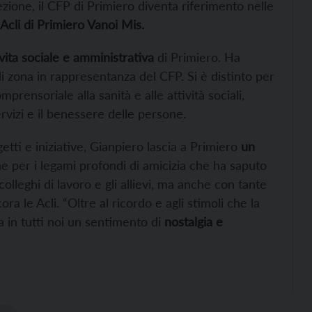
rezione, il CFP di Primiero diventa riferimento nelle
Acli di Primiero Vanoi Mis.
vita sociale e amministrativa
di Primiero. Ha
di zona in rappresentanza del CFP. Si è distinto per
ensoriale alla sanità e alle attività sociali,
rvizi e il benessere delle persone.
etti e iniziative, Gianpiero lascia a Primiero
un
he per i legami profondi di amicizia che ha saputo
olleghi di lavoro e gli allievi, ma anche con tante
a le Acli. “Oltre al ricordo e agli stimoli che la
ta in tutti noi un sentimento di
nostalgia e