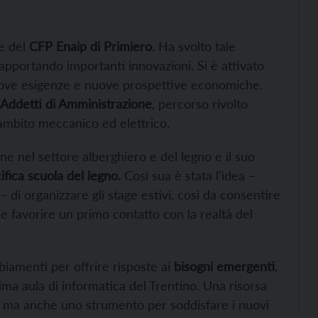
re del
CFP Enaip di Primiero
. Ha svolto tale
apportando importanti innovazioni. Si è attivato
nuove esigenze e nuove prospettive economiche.
r Addetti di Amministrazione
, percorso rivolto
n ambito meccanico ed elettrico.
ne nel settore alberghiero e del legno e il suo
ifica scuola del legno.
Così sua è stata l’idea –
 di organizzare gli stage estivi, così da consentire
he favorire un primo contatto con la realtà del
biamenti per offrire risposte ai
bisogni emergenti
,
rima aula di informatica del Trentino. Una risorsa
evi, ma anche uno strumento per soddisfare i nuovi