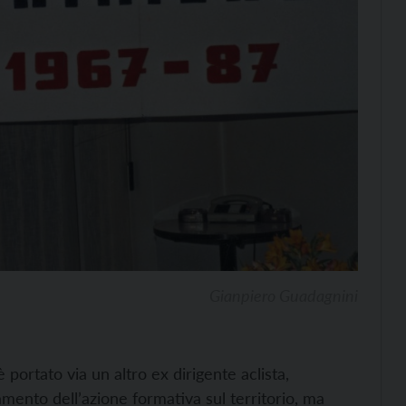
Gianpiero Guadagnini
 è portato via un altro ex dirigente aclista,
mento dell’azione formativa sul territorio, ma