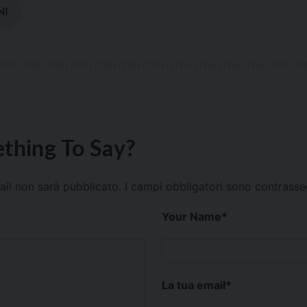
NI
thing To Say?
mail non sarà pubblicato.
I campi obbligatori sono contrass
Your Name
*
La tua email
*