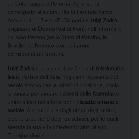
de Colonizaçao e Reforma Agrària, ha
consegnato alla comunità la Fazenda Santo
Antonio di 117 ettari”. Chi parla è
Luigi Zadra
,
originario di
Denno
(Val di Non), nell’informare
da João Pessoa (nello Stato di Paraíba, in
Brasile) dell’evento storico i propri
corrispondenti trentini.
Luigi Zadra
è una singolare figura di
missionario
laico
. Partito dall’Italia negli anni Sessanta del
secolo scorso per le missioni brasiliane, lascia
la tonaca per aiutare i
poveri delle fazendas
e
unirsi a loro nella lotta per il
riscatto umano e
sociale
. A cominciare dagli ultimi degli ultimi,
cioè le tribù nere degli ex schiavi, per le quali
spende la sua vita chiedendo aiuti al suo
Trentino d’origine.