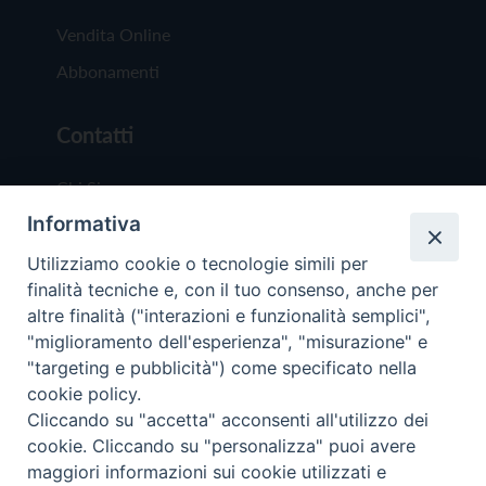
Vendita Online
Abbonamenti
Contatti
Chi Siamo
Informativa
Redazione
Scrivici
Utilizziamo cookie o tecnologie simili per
finalità tecniche e, con il tuo consenso, anche per
altre finalità ("interazioni e funzionalità semplici",
"miglioramento dell'esperienza", "misurazione" e
"targeting e pubblicità") come specificato nella
cookie policy.
Copyright © 2019 - Tutti i diritti riservati - Vit
Cliccando su "accetta" acconsenti all'utilizzo dei
Trentina Editrice
cookie. Cliccando su "personalizza" puoi avere
maggiori informazioni sui cookie utilizzati e
Privacy Policy