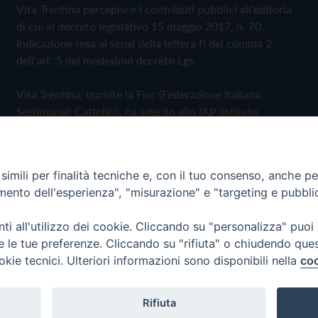
Vita Trentina percepisce i contributi pubblici all'editoria
di cui al decreto legislativo 15 maggio 2017, n. 70.
Indicazione resa ai sensi della lettera f) del comma 2
dell'art. 5 del medesimo decreto Lgs.
Vita Trentina, tramite la Fisc (Federazione Italiana
Settimanali Cattolici), ha aderito allo IAP (Istituto
dell'Autodisciplina Pubblicitaria) accettando il Codice di
Autodisciplina della Comunicazione Commerciale
imili per finalità tecniche e, con il tuo consenso, anche per 
Privacy Policy
Cookie Policy
amento dell'esperienza", "misurazione" e "targeting e pubbli
i all'utilizzo dei cookie. Cliccando su "personalizza" puoi
 Trentina Editrice
re le tue preferenze. Cliccando su "rifiuta" o chiudendo que
okie tecnici. Ulteriori informazioni sono disponibili nella
coo
Rifiuta