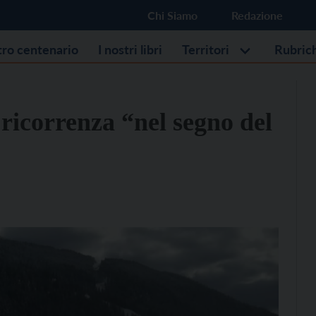
Chi Siamo
Redazione
stro centenario
I nostri libri
Territori
Rubric
ricorrenza “nel segno del