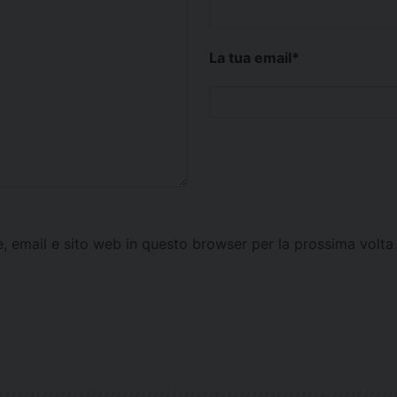
La tua email
*
e, email e sito web in questo browser per la prossima vol