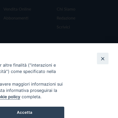
Vendita Online
Chi Siamo
Abbonamenti
Redazione
Scrivici
altre finalità ("interazioni e
cità") come specificato nella
 avere maggiori informazioni sui
sta informativa proseguirai la
kie policy
completa.
Torna all'inizio
Accetta