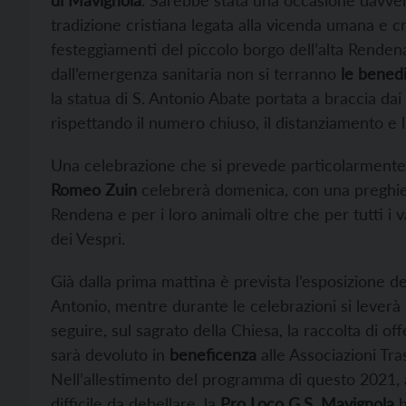
di Mavignola
. Sarebbe stata una occasione davvero
tradizione cristiana legata alla vicenda umana e cr
festeggiamenti del piccolo borgo dell’alta Renden
dall’emergenza sanitaria non si terranno
le benediz
la statua di S. Antonio Abate portata a braccia d
rispettando il numero chiuso, il distanziamento e l
Una celebrazione che si prevede particolarmente 
Romeo Zuin
celebrerà domenica, con una preghiera 
Rendena e per i loro animali oltre che per tutti i va
dei Vespri.
Già dalla prima mattina è prevista l’esposizione de
Antonio, mentre durante le celebrazioni si leverà
seguire, sul sagrato della Chiesa, la raccolta di of
sarà devoluto in
beneficenza
alle Associazioni Tr
Nell’allestimento del programma di questo 2021, 
difficile da debellare, la
Pro Loco G.S. Mavignola
h