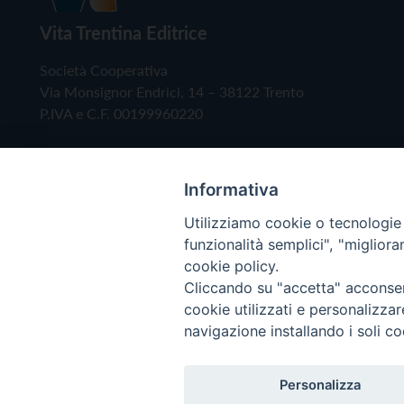
Vita Trentina Editrice
Società Cooperativa
Via Monsignor Endrici, 14 – 38122 Trento
P.IVA e C.F. 00199960220
Informativa
Utilizziamo cookie o tecnologie s
funzionalità semplici", "miglior
cookie policy.
Cliccando su "accetta" acconsent
Copyright © 2019 - Tutti i diritti riservati - Vita
cookie utilizzati e personalizza
navigazione installando i soli co
Privacy Policy
Personalizza