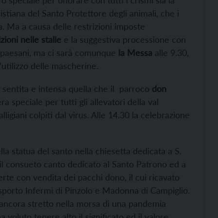
 speciale per onorare con tutti i crismi sia la
istiana del Santo Protettore degli animali, che i
a. Ma a causa delle restrizioni imposte
ioni nelle stalle
e la suggestiva processione con
ai paesani, ma ci sarà comunque
la Messa
alle 9.30,
’utilizzo delle mascherine.
sentita e intensa quella che il parroco
don
speciale per tutti gli allevatori della val
lligiani colpiti dal virus. Alle 14.30 la celebrazione
lla statua del santo nella chiesetta dedicata a S.
 il consueto canto dedicato al Santo Patrono ed a
ferte con vendita dei pacchi dono, il cui ricavato
asporto Infermi di Pinzolo e Madonna di Campiglio.
ancora stretto nella morsa di una pandemia
a voluto tenere alto il significato ed il valore