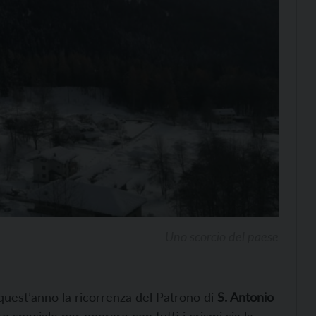
Uno scorcio del paese
 quest’anno la ricorrenza del Patrono di
S. Antonio