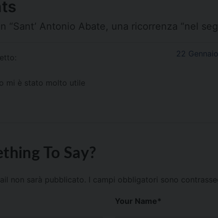
ts
n “
Sant’ Antonio Abate, una ricorrenza “nel se
22 Gennaio 
etto:
o mi è stato molto utile
thing To Say?
mail non sarà pubblicato.
I campi obbligatori sono contrass
Your Name
*