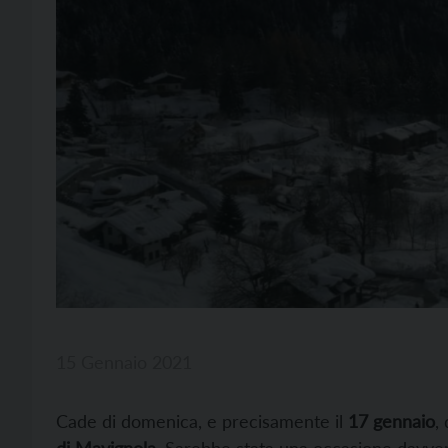
15 Gennaio 2021
Cade di domenica, e precisamente il
17 gennaio
,