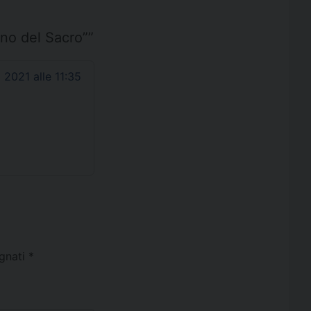
gno del Sacro”
”
2021 alle 11:35
egnati
*