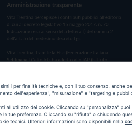
Amministrazione trasparente
Vita Trentina percepisce i contributi pubblici all'editoria
di cui al decreto legislativo 15 maggio 2017, n. 70.
Indicazione resa ai sensi della lettera f) del comma 2
dell'art. 5 del medesimo decreto Lgs.
Vita Trentina, tramite la Fisc (Federazione Italiana
Settimanali Cattolici), ha aderito allo IAP (Istituto
dell'Autodisciplina Pubblicitaria) accettando il Codice di
Autodisciplina della Comunicazione Commerciale
imili per finalità tecniche e, con il tuo consenso, anche per 
Privacy Policy
Cookie Policy
amento dell'esperienza", "misurazione" e "targeting e pubbli
i all'utilizzo dei cookie. Cliccando su "personalizza" puoi
 Trentina Editrice
re le tue preferenze. Cliccando su "rifiuta" o chiudendo que
okie tecnici. Ulteriori informazioni sono disponibili nella
coo