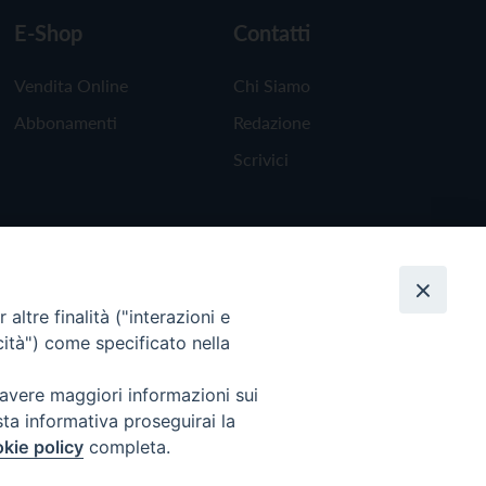
E-Shop
Contatti
Vendita Online
Chi Siamo
Abbonamenti
Redazione
Scrivici
altre finalità ("interazioni e
cità") come specificato nella
 avere maggiori informazioni sui
sta informativa proseguirai la
kie policy
completa.