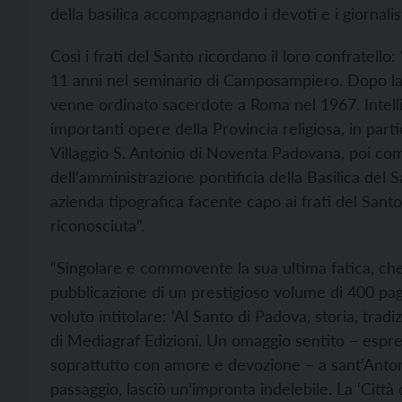
della basilica accompagnando i devoti e i giornalis
Così i frati del Santo ricordano il loro confratell
11 anni nel seminario di Camposampiero. Dopo la p
venne ordinato sacerdote a Roma nel 1967. Intellig
importanti opere della Provincia religiosa, in part
Villaggio S. Antonio di Noventa Padovana, poi co
dell’amministrazione pontificia della Basilica del 
azienda tipografica facente capo ai frati del Sant
riconosciuta”.
“Singolare e commovente la sua ultima fatica, che
pubblicazione di un prestigioso volume di 400 pag
voluto intitolare: ‘Al Santo di Padova, storia, tradi
di Mediagraf Edizioni. Un omaggio sentito – esp
soprattutto con amore e devozione – a sant’Anto
passaggio, lasciò un’impronta indelebile. La ‘Citt