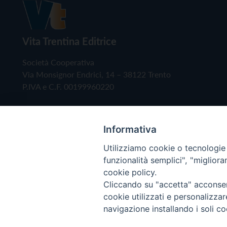
Vita Trentina Editrice
Società Cooperativa
Via Monsignor Endrici, 14 – 38122 Trento
P.IVA e C.F. 00199960220
Informativa
Utilizziamo cookie o tecnologie s
funzionalità semplici", "miglior
cookie policy.
Cliccando su "accetta" acconsent
Copyright © 2019 - Tutti i diritti riservati - Vita
cookie utilizzati e personalizza
navigazione installando i soli co
Privacy Policy