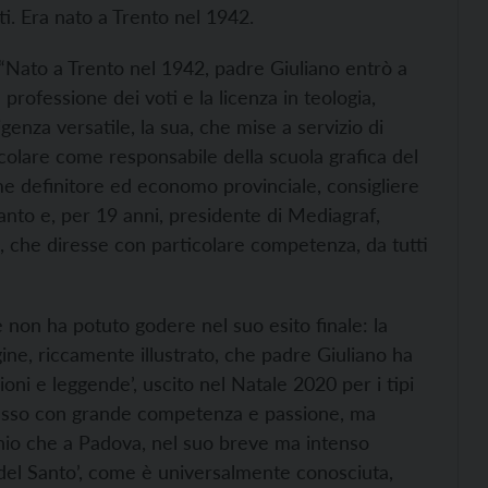
ti. Era nato a Trento nel 1942.
o: “Nato a Trento nel 1942, padre Giuliano entrò a
rofessione dei voti e la licenza in teologia,
enza versatile, la sua, che mise a servizio di
icolare come responsabile della scuola grafica del
me definitore ed economo provinciale, consigliere
Santo e, per 19 anni, presidente di Mediagraf,
o, che diresse con particolare competenza, da tutti
 non ha potuto godere nel suo esito finale: la
ine, riccamente illustrato, che padre Giuliano ha
zioni e leggende’, uscito nel Natale 2020 per i tipi
resso con grande competenza e passione, ma
nio che a Padova, nel suo breve ma intenso
à del Santo’, come è universalmente conosciuta,