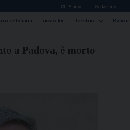
Chi Siamo
Redazione
stro centenario
I nostri libri
Territori
Rubric
anto a Padova, è morto