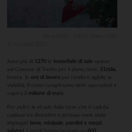
Neve 2020 – Foto © Gianni Zotta
11 Gennaio 2021
Sono più di
1270
le
tonnellate di sale
sparse
sul Comune di Trento per il piano neve.
21mila
,
invece, le
ore di lavoro
per rendere agibile la
viabilità. Il costo complessivo delle operazioni è
supera il
milione di euro
.
Per pulire le strade dalla neve che è caduta
copiosa tra dicembre e gennaio sono state
impiegati
lame, minipale, pandini e mezzi
salatori
. I mezzi hanno lavorato su
600