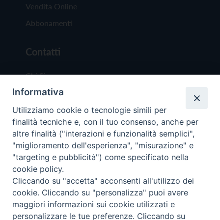
Vendita Online
Abbonamenti
Contatti
Chi Siamo
Informativa
Redazione
Scrivici
Utilizziamo cookie o tecnologie simili per
finalità tecniche e, con il tuo consenso, anche per
altre finalità ("interazioni e funzionalità semplici",
"miglioramento dell'esperienza", "misurazione" e
"targeting e pubblicità") come specificato nella
cookie policy.
Copyright © 2019 - Tutti i diritti riservati - Vit
Cliccando su "accetta" acconsenti all'utilizzo dei
Trentina Editrice
cookie. Cliccando su "personalizza" puoi avere
maggiori informazioni sui cookie utilizzati e
Privacy Policy
personalizzare le tue preferenze. Cliccando su