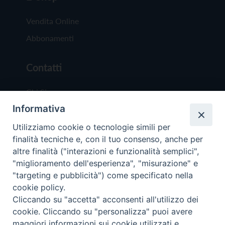
Vendita Online
Abbonamenti
Contatti
Chi Siamo
Informativa
Redazione
Scrivici
Utilizziamo cookie o tecnologie simili per
finalità tecniche e, con il tuo consenso, anche per
altre finalità ("interazioni e funzionalità semplici",
"miglioramento dell'esperienza", "misurazione" e
"targeting e pubblicità") come specificato nella
cookie policy.
Copyright © 2019 - Tutti i diritti riservati - Vit
Cliccando su "accetta" acconsenti all'utilizzo dei
Trentina Editrice
cookie. Cliccando su "personalizza" puoi avere
maggiori informazioni sui cookie utilizzati e