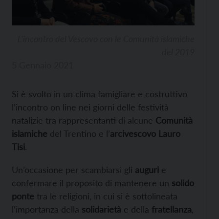
L’incontro del Vescovo con le Comunità islamiche
del 2019
5 Gennaio 2021
Si è svolto in un clima famigliare e costruttivo
l’incontro on line nei giorni delle festività
natalizie tra rappresentanti di alcune
Comunità
islamiche
del Trentino e l’
arcivescovo Lauro
Tisi
.
Un’occasione per scambiarsi gli
auguri
e
confermare il proposito di mantenere un
solido
ponte
tra le religioni, in cui si è sottolineata
l’importanza della
solidarietà
e della
fratellanza
,