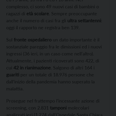
complesso, ci sono 49 nuovi casi di bambini o
ragazzi di
età scolare
. Sempre preoccupante
anche il numero di casi fra gli
ultra settantenni
:
oggi il rapporto ne registra ben 139.
Sul
fronte ospedaliero
un dato importante è il
sostanziale pareggio fra le dimissioni ed i nuovi
ingressi (36 ieri, in un caso come nell’altro).
Attualmente, i pazienti ricoverati sono 422, di
cui
42 in rianimazione
. Salgono di altri 164 i
guariti
per un totale di 18.976 persone che
dall’inizio della pandemia hanno superato la
malattia.
Prosegue nel frattempo l’incessante azione di
screening, con 2.831
tamponi
molecolari
analizzati ieri (1.274 dall’Ospedale Santa Chiara