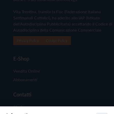
Vita Trentina, tramite la Fisc (Federazione Italiana
Settimanali Cattolici), ha aderito allo IAP (Istituto
dell'Autodisciplina Pubblicitaria) accettando il Codice di
Autodisciplina della Comunicazione Commerciale
Privacy Policy
Cookie Policy
E-Shop
Vendita Online
Abbonamenti
Contatti
Chi Siamo