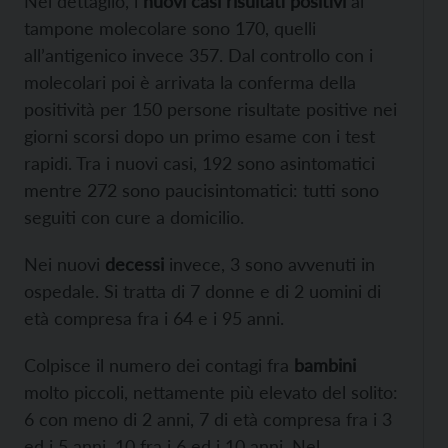
Nel dettaglio, i
nuovi casi risultati positivi
al
tampone molecolare sono 170, quelli
all’antigenico invece 357. Dal controllo con i
molecolari poi è arrivata la conferma della
positività per 150 persone risultate positive nei
giorni scorsi dopo un primo esame con i test
rapidi. Tra i nuovi casi, 192 sono asintomatici
mentre 272 sono paucisintomatici: tutti sono
seguiti con cure a domicilio.
Nei nuovi
decessi
invece, 3 sono avvenuti in
ospedale. Si tratta di 7 donne e di 2 uomini di
età compresa fra i 64 e i 95 anni.
Colpisce il numero dei contagi fra
bambini
molto piccoli, nettamente più elevato del solito:
6 con meno di 2 anni, 7 di età compresa fra i 3
ed i 5 anni, 10 fra i 6 ed i 10 anni. Nel