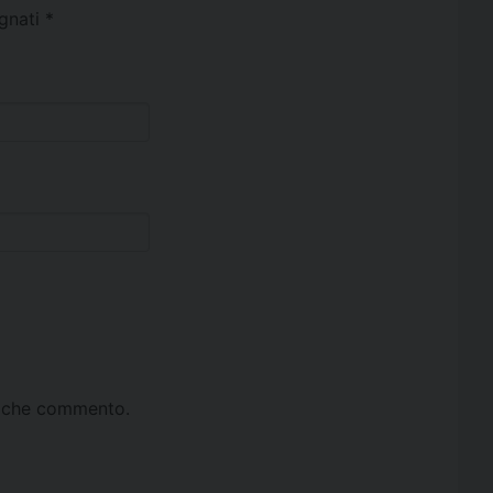
egnati
*
ta che commento.