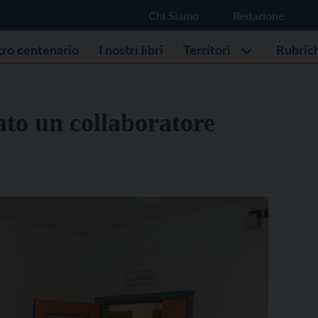
Chi Siamo
Redazione
stro centenario
I nostri libri
Territori
Rubric
ato un collaboratore