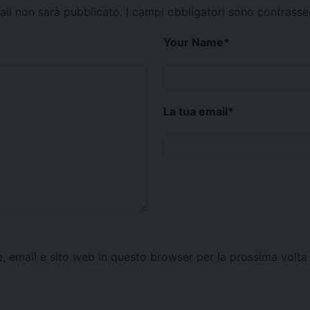
mail non sarà pubblicato.
I campi obbligatori sono contrass
Your Name
*
La tua email
*
e, email e sito web in questo browser per la prossima vol