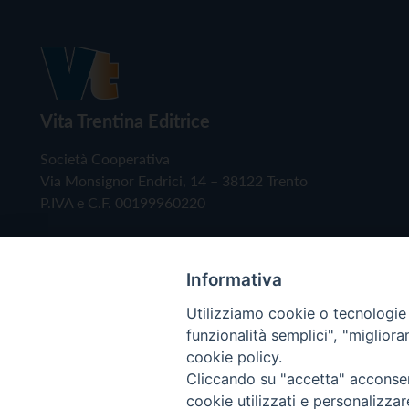
Vita Trentina Editrice
Società Cooperativa
Via Monsignor Endrici, 14 – 38122 Trento
P.IVA e C.F. 00199960220
Informativa
Utilizziamo cookie o tecnologie s
funzionalità semplici", "miglior
cookie policy.
Cliccando su "accetta" acconsent
Copyright © 2019 - Tutti i diritti riservati - Vita
cookie utilizzati e personalizza