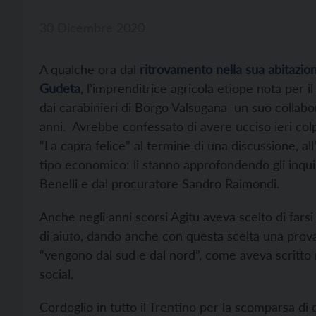
30 Dicembre 2020
A qualche ora dal
ritrovamento nella sua abitazion
Gudeta
, l’imprenditrice agricola etiope nota per i
dai carabinieri di Borgo Valsugana un suo collab
anni. Avrebbe confessato di avere ucciso ieri col
“La capra felice” al termine di una discussione, al
tipo economico: li stanno approfondendo gli inqui
Benelli e dal procuratore Sandro Raimondi.
Anche negli anni scorsi Agitu aveva scelto di farsi
di aiuto, dando anche con questa scelta una prova 
“vengono dal sud e dal nord”, come aveva scritto
social.
Cordoglio in tutto il Trentino per la scomparsa d