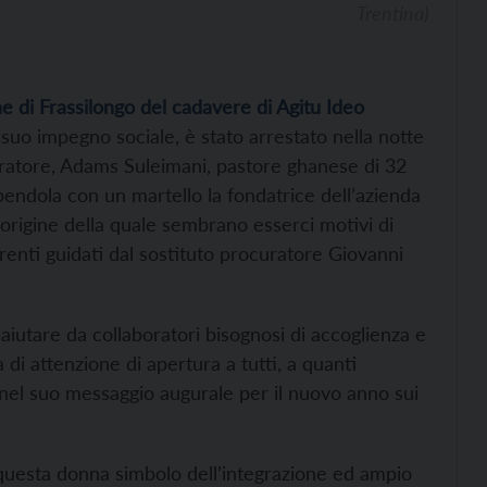
Trentina)
e di Frassilongo del cadavere di Agitu Ideo
l suo impegno sociale, è stato arrestato nella notte
oratore, Adams Suleimani, pastore ghanese di 32
pendola con un martello la fondatrice dell’azienda
l’origine della quale sembrano esserci motivi di
renti guidati dal sostituto procuratore Giovanni
 aiutare da collaboratori bisognosi di accoglienza e
di attenzione di apertura a tutti, a quanti
 nel suo messaggio augurale per il nuovo anno sui
i questa donna simbolo dell’integrazione ed ampio