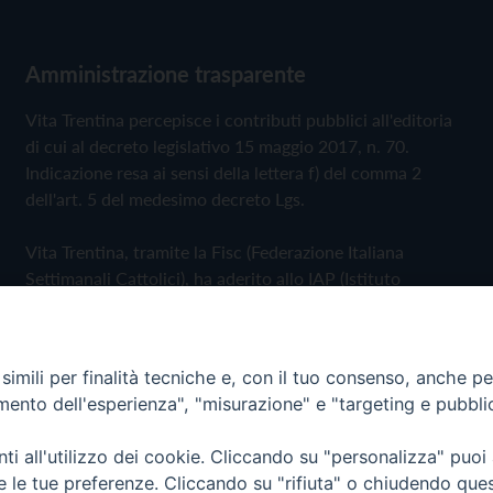
Amministrazione trasparente
Vita Trentina percepisce i contributi pubblici all'editoria
di cui al decreto legislativo 15 maggio 2017, n. 70.
Indicazione resa ai sensi della lettera f) del comma 2
dell'art. 5 del medesimo decreto Lgs.
Vita Trentina, tramite la Fisc (Federazione Italiana
Settimanali Cattolici), ha aderito allo IAP (Istituto
dell'Autodisciplina Pubblicitaria) accettando il Codice di
Autodisciplina della Comunicazione Commerciale
imili per finalità tecniche e, con il tuo consenso, anche per 
Privacy Policy
Cookie Policy
amento dell'esperienza", "misurazione" e "targeting e pubbli
i all'utilizzo dei cookie. Cliccando su "personalizza" puoi
 Trentina Editrice
re le tue preferenze. Cliccando su "rifiuta" o chiudendo que