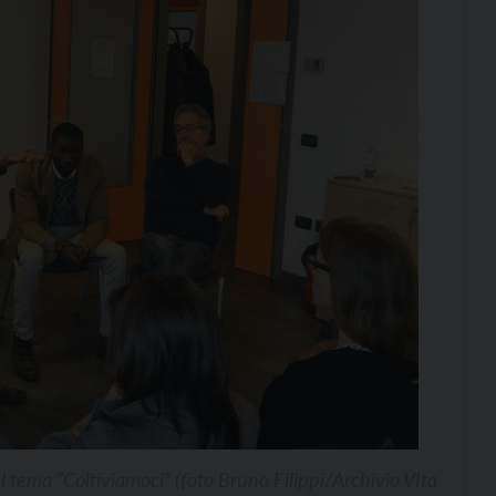
 tema “Coltiviamoci” (foto Bruno Filippi/Archivio VIta