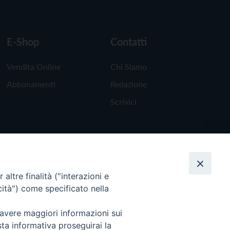
E-Shop
Contatti
Vendita Online
Chi Siamo
Abbonamenti
Redazione
Scrivici
altre finalità ("interazioni e
cità") come specificato nella
 avere maggiori informazioni sui
sta informativa proseguirai la