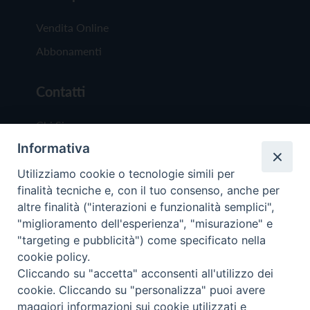
Vendita Online
Abbonamenti
Contatti
Chi Siamo
Informativa
Redazione
Scrivici
Utilizziamo cookie o tecnologie simili per
finalità tecniche e, con il tuo consenso, anche per
altre finalità ("interazioni e funzionalità semplici",
"miglioramento dell'esperienza", "misurazione" e
"targeting e pubblicità") come specificato nella
cookie policy.
Copyright © 2019 - Tutti i diritti riservati - Vit
Cliccando su "accetta" acconsenti all'utilizzo dei
Trentina Editrice
cookie. Cliccando su "personalizza" puoi avere
maggiori informazioni sui cookie utilizzati e