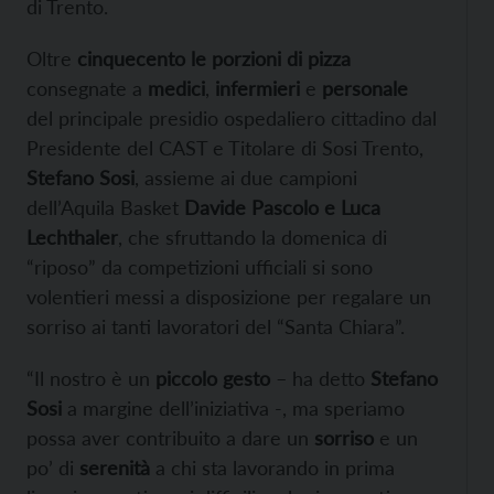
di Trento.
Oltre
cinquecento le porzioni di pizza
consegnate a
medici
,
infermieri
e
personale
del principale presidio ospedaliero cittadino dal
Presidente del CAST e Titolare di Sosi Trento,
Stefano Sosi
, assieme ai due campioni
dell’Aquila Basket
Davide Pascolo e Luca
Lechthaler
, che sfruttando la domenica di
“riposo” da competizioni ufficiali si sono
volentieri messi a disposizione per regalare un
sorriso ai tanti lavoratori del “Santa Chiara”.
“Il nostro è un
piccolo gesto
– ha detto
Stefano
Sosi
a margine dell’iniziativa -, ma speriamo
possa aver contribuito a dare un
sorriso
e un
po’ di
serenità
a chi sta lavorando in prima