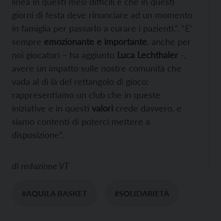
linea in questi mesi difficili e che in questi
giorni di festa deve rinunciare ad un momento
in famiglia per passarlo a curare i pazienti.”. “E’
sempre
emozionante e importante
, anche per
noi giocatori – ha aggiunto
Luca Lechthaler
-,
avere un impatto sulle nostre comunità che
vada al di là del rettangolo di gioco:
rappresentiamo un club che in queste
iniziative e in questi
valori
crede davvero, e
siamo contenti di poterci mettere a
disposizione”.
di
redazione VT
#AQUILA BASKET
#SOLIDARIETÀ