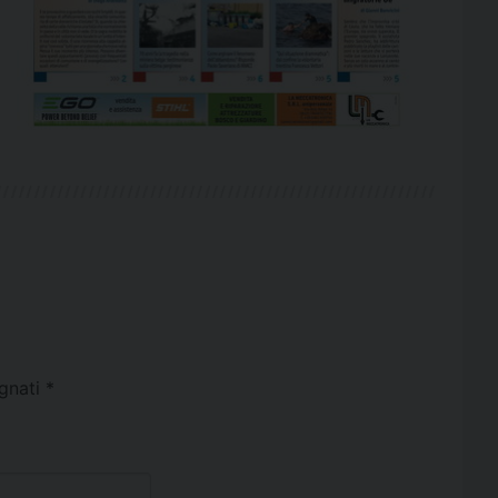
egnati
*