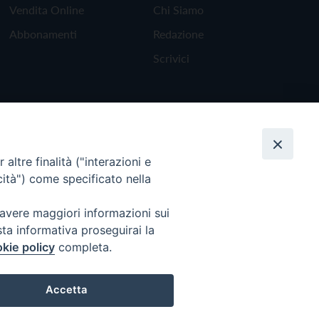
Vendita Online
Chi Siamo
Abbonamenti
Redazione
Scrivici
altre finalità ("interazioni e
cità") come specificato nella
 avere maggiori informazioni sui
sta informativa proseguirai la
kie policy
completa.
Torna all'inizio
Accetta