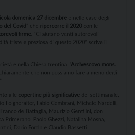
dicola domenica 27 dicembre
e nelle case degli
o del Covid
” che
ripercorre il 2020
con le
torevoli firme
. “Ci aiutano venti autorevoli
dità triste e preziosa di questo 2020” scrive il
ietà e nella Chiesa trentina l’
Arcivescovo mons.
chiaramente che non possiamo fare a meno degli
”
anto alle
copertine più significative
del settimanale,
bio Folgheraiter, Fabio Cembrani, Michele Nardelli,
Franco de Battaglia, Maurizio Gentilini, don
ca Primerano, Paolo Ghezzi, Natalina Mosna,
tini, Dario Fortin e Claudio Bassetti.