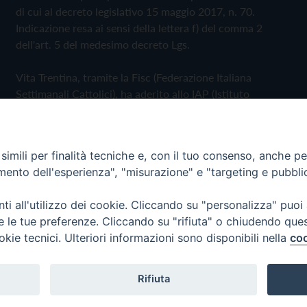
di cui al decreto legislativo 15 maggio 2017, n. 70.
Indicazione resa ai sensi della lettera f) del comma 2
dell'art. 5 del medesimo decreto Lgs.
Vita Trentina, tramite la Fisc (Federazione Italiana
Settimanali Cattolici), ha aderito allo IAP (Istituto
dell'Autodisciplina Pubblicitaria) accettando il Codice di
Autodisciplina della Comunicazione Commerciale
imili per finalità tecniche e, con il tuo consenso, anche per 
Privacy Policy
Cookie Policy
amento dell'esperienza", "misurazione" e "targeting e pubbli
i all'utilizzo dei cookie. Cliccando su "personalizza" puoi
 Trentina Editrice
re le tue preferenze. Cliccando su "rifiuta" o chiudendo que
okie tecnici. Ulteriori informazioni sono disponibili nella
coo
Rifiuta