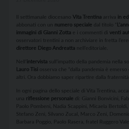
Il settimanale diocesano
Vita Trentina
arriva
in e
abbonati con un
numero speciale
dal titolo “
L’ann
immagini di Gianni Zotta
e i commenti di
venti au
osservatori trentini a non archiviare in fretta l’ere
direttore
Diego Andreatta
nell’editoriale.
Nell’
intervista
sull’impatto della pandemia nella soc
Lauro Tisi
osserva che “dalla pandemia è emerso 
altri. Ora dobbiamo saper ripartire dalla fraternità
In ogni pagina dello speciale di Vita Trentina, acc
una
riflessione personale
di: Gianni Bonvicini, Fa
Paolo Pombeni, Nadia Scappini, Micaela Bertoldi, 
Stefano Zeni, Silvano Zucal, Marco Zeni, Domeni
Barbara Poggio, Paolo Rasera, fratel Ruggero Valen