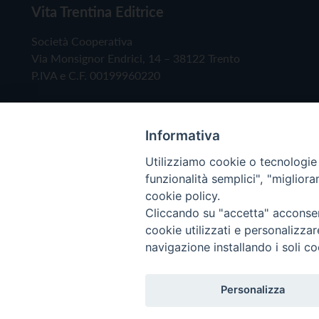
Vita Trentina Editrice
Società Cooperativa
Via Monsignor Endrici, 14 – 38122 Trento
P.IVA e C.F. 00199960220
Informativa
Utilizziamo cookie o tecnologie s
funzionalità semplici", "miglior
cookie policy.
Cliccando su "accetta" acconsent
Copyright © 2019 - Tutti i diritti riservati - Vita
cookie utilizzati e personalizza
navigazione installando i soli co
Privacy Policy
Personalizza