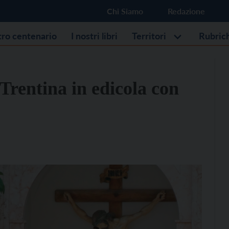
Chi Siamo
Redazione
stro centenario
I nostri libri
Territori
Rubric
Trentina in edicola con