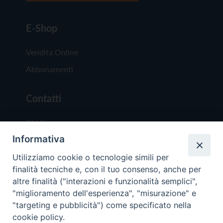
E-Shop
Vendita Online
Abbonamenti
Contatti
Chi Siamo
Informativa
Redazione
Scrivici
Utilizziamo cookie o tecnologie simili per
finalità tecniche e, con il tuo consenso, anche per
altre finalità ("interazioni e funzionalità semplici",
"miglioramento dell'esperienza", "misurazione" e
"targeting e pubblicità") come specificato nella
cookie policy.
Copyright © 2019 - Tutti i diritti riservati - Vit