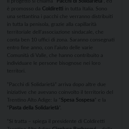
Il progetto si chiama “
Pacchi di Solidarietà
”, ed
è promosso da
Coldiretti
in tutta Italia. Sono
una settantina i pacchi che verranno distribuiti
in tutta la penisola, grazie alla capillarità
territoriale dell’associazione sindacale, che
conta ben 10 uffici di zona. Saranno consegnati
entro fine anno, con l’aiuto delle varie
Comunità di Valle, che hanno contribuito a
individuare le persone bisognose nei loro
territori.
“Pacchi di Solidarietà” arriva dopo altre due
iniziative che avevano coinvolto il territorio del
Trentino Alto Adige: la “
Spesa Sospesa
” e la
“
Pasta della Solidarietà
”.
“Si tratta – spiega il presidente di Coldiretti
Trentino Alto Adige
Gianluca Barbacovi
– della