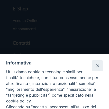
E-Shop
Vendita Online
Abbonamenti
Contatti
Chi Siamo
Informativa
Redazione
Scrivici
Utilizziamo cookie o tecnologie simili per
finalità tecniche e, con il tuo consenso, anche per
altre finalità ("interazioni e funzionalità semplici",
"miglioramento dell'esperienza", "misurazione" e
"targeting e pubblicità") come specificato nella
cookie policy.
Copyright © 2019 - Tutti i diritti riservati - Vit
Cliccando su "accetta" acconsenti all'utilizzo dei