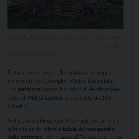
La stalla di Malga Lagorai con il tetto danneggiato
da Vaia
21 Dicembre 2020
È stata presentata nella mattinata di oggi al
presidente del Consiglio, Walter Kaswalder,
una
petizione
contro il
cambio di destinazione
d’uso di
Malga Lagorai
, sottoscritta da 160
cittadini.
Nel testo si chiede che il Consiglio provinciale
si faccia parte attiva a
tutela del compendio
della struttura
nel comune di Tesero che, come