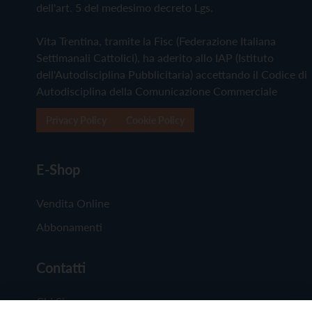
dell'art. 5 del medesimo decreto Lgs.
Vita Trentina, tramite la Fisc (Federazione Italiana
Settimanali Cattolici), ha aderito allo IAP (Istituto
dell'Autodisciplina Pubblicitaria) accettando il Codice di
Autodisciplina della Comunicazione Commerciale
Privacy Policy
Cookie Policy
E-Shop
Vendita Online
Abbonamenti
Contatti
Chi Siamo