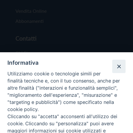
Vendita Online
Abbonamenti
Contatti
Chi Siamo
Informativa
Redazione
Scrivici
Utilizziamo cookie o tecnologie simili per
finalità tecniche e, con il tuo consenso, anche per
altre finalità ("interazioni e funzionalità semplici",
"miglioramento dell'esperienza", "misurazione" e
"targeting e pubblicità") come specificato nella
cookie policy.
Copyright © 2019 - Tutti i diritti riservati - Vit
Cliccando su "accetta" acconsenti all'utilizzo dei
Trentina Editrice
cookie. Cliccando su "personalizza" puoi avere
maggiori informazioni sui cookie utilizzati e