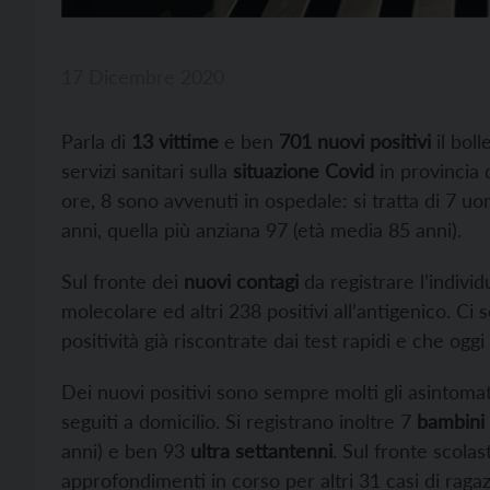
17 Dicembre 2020
Parla di
13 vittime
e ben
701 nuovi positivi
il boll
servizi sanitari sulla
situazione Covid
in provincia 
ore, 8 sono avvenuti in ospedale: si tratta di 7 uo
anni, quella più anziana 97 (età media 85 anni).
Sul fronte dei
nuovi contagi
da registrare l’indivi
molecolare ed altri 238 positivi all’antigenico. Ci 
positività già riscontrate dai test rapidi e che ogg
Dei nuovi positivi sono sempre molti gli asintomat
seguiti a domicilio. Si registrano inoltre 7
bambini
anni) e ben 93
ultra settantenni
. Sul fronte scolas
approfondimenti in corso per altri 31 casi di ragaz