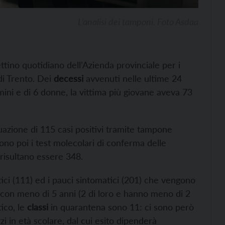
L’analisi dei tamponi. Foto Asdaa
ettino quotidiano dell’Azienda provinciale per i
di Trento. Dei
decessi
avvenuti nelle ultime 24
mini e di 6 donne, la vittima più giovane aveva 73
duazione di 115 casi positivi tramite tampone
sono poi i test molecolari di conferma delle
i risultano essere 348.
ici (111) ed i pauci sintomatici (201) che vengono
con meno di 5 anni (2 di loro e hanno meno di 2
tico, le
classi
in quarantena sono 11: ci sono però
zi in età scolare, dal cui esito dipenderà