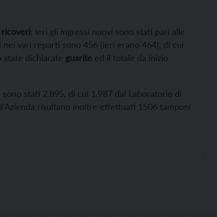
i
ricoveri
: ieri gli ingressi nuovi sono stati pari alle
 nei vari reparti sono 456 (ieri erano 464), di cui
o state dichiarate
guarite
ed il totale da inizio
ri sono stati 2.895, di cui 1.987 dal Laboratorio di
l’Azienda risultano inoltre effettuati 1506 tamponi